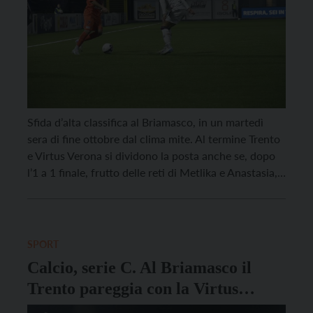
Sfida d’alta classifica al Briamasco, in un martedì
sera di fine ottobre dal clima mite. Al termine Trento
e Virtus Verona si dividono la posta anche se, dopo
l’1 a 1 finale, frutto delle reti di Metlika e Anastasia,
sono i padroni di casa a uscire dal campo con
l’amaro in bocca per la grande […]
SPORT
Calcio, serie C. Al Briamasco il
Trento pareggia con la Virtus
Verona e va a +3 sulla zona playout