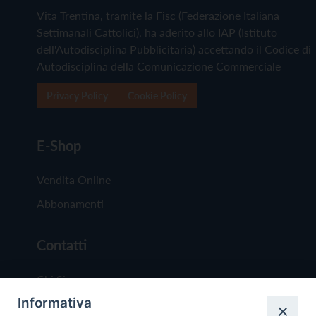
Vita Trentina, tramite la Fisc (Federazione Italiana
Settimanali Cattolici), ha aderito allo IAP (Istituto
dell'Autodisciplina Pubblicitaria) accettando il Codice di
Autodisciplina della Comunicazione Commerciale
Privacy Policy
Cookie Policy
E-Shop
Vendita Online
Abbonamenti
Contatti
Chi Siamo
Informativa
Redazione