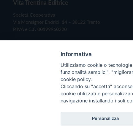
Vita Trentina Editrice
Società Cooperativa
Via Monsignor Endrici, 14 – 38122 Trento
P.IVA e C.F. 00199960220
Informativa
Utilizziamo cookie o tecnologie s
funzionalità semplici", "miglior
cookie policy.
Cliccando su "accetta" acconsent
Copyright © 2019 - Tutti i diritti riservati - Vita
cookie utilizzati e personalizza
navigazione installando i soli co
Privacy Policy
Personalizza