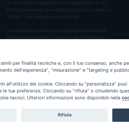
di cui al decreto legislativo 15 maggio 2017, n. 70.
Indicazione resa ai sensi della lettera f) del comma 2
dell'art. 5 del medesimo decreto Lgs.
Vita Trentina, tramite la Fisc (Federazione Italiana
Settimanali Cattolici), ha aderito allo IAP (Istituto
dell'Autodisciplina Pubblicitaria) accettando il Codice di
Autodisciplina della Comunicazione Commerciale
imili per finalità tecniche e, con il tuo consenso, anche per 
Privacy Policy
Cookie Policy
amento dell'esperienza", "misurazione" e "targeting e pubbli
i all'utilizzo dei cookie. Cliccando su "personalizza" puoi
 Trentina Editrice
re le tue preferenze. Cliccando su "rifiuta" o chiudendo que
okie tecnici. Ulteriori informazioni sono disponibili nella
coo
Rifiuta