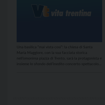
Una basilica “mai vista così”: la chiesa di Santa
Maria Maggiore, con la sua facciata storica
nell’omonima piazza di Trento, sarà la protagonista e
insieme lo sfondo dell’inedito concerto-spettacolo
proposto dal settimanale Vita Trentina sabato 12
novembre a conclusione della settimana del
novantesimo di pubblicazione, celebrato con una
serie di appuntamenti aperti a tutta la cittadinanza.