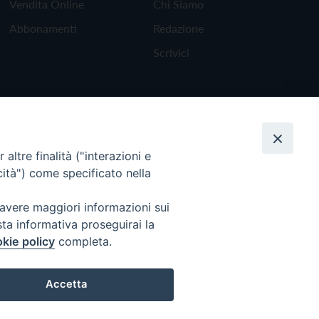
Vendita Online
Chi Siamo
Abbonamenti
Redazione
Scrivici
altre finalità ("interazioni e
cità") come specificato nella
 avere maggiori informazioni sui
sta informativa proseguirai la
kie policy
completa.
Torna all'inizio
Accetta