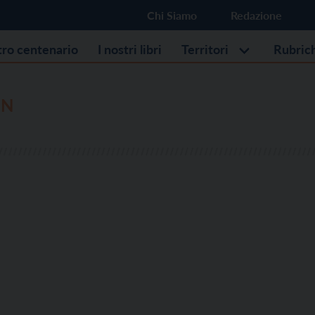
Chi Siamo
Redazione
stro centenario
I nostri libri
Territori
Rubric
EN