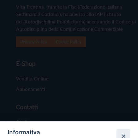
Vita Trentina, tramite la Fisc (Federazione Italiana
Settimanali Cattolici), ha aderito allo IAP (Istituto
dell'Autodisciplina Pubblicitaria) accettando il Codice di
Autodisciplina della Comunicazione Commerciale
Privacy Policy
Cookie Policy
E-Shop
Vendita Online
Abbonamenti
Contatti
Chi Siamo
Informativa
Redazione