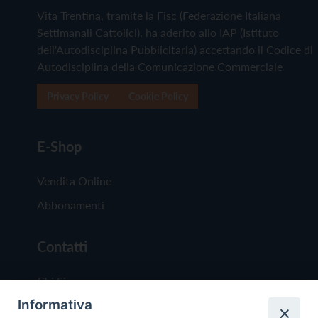
Vita Trentina, tramite la Fisc (Federazione Italiana
Settimanali Cattolici), ha aderito allo IAP (Istituto
dell'Autodisciplina Pubblicitaria) accettando il Codice di
Autodisciplina della Comunicazione Commerciale
Privacy Policy
Cookie Policy
E-Shop
Vendita Online
Abbonamenti
Contatti
Chi Siamo
Informativa
Redazione