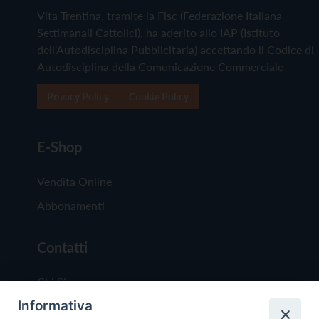
Vita Trentina, tramite la Fisc (Federazione Italiana
Settimanali Cattolici), ha aderito allo IAP (Istituto
dell'Autodisciplina Pubblicitaria) accettando il Codice di
Autodisciplina della Comunicazione Commerciale
Privacy Policy
Cookie Policy
E-Shop
Vendita Online
Abbonamenti
Contatti
Chi Siamo
Informativa
Redazione