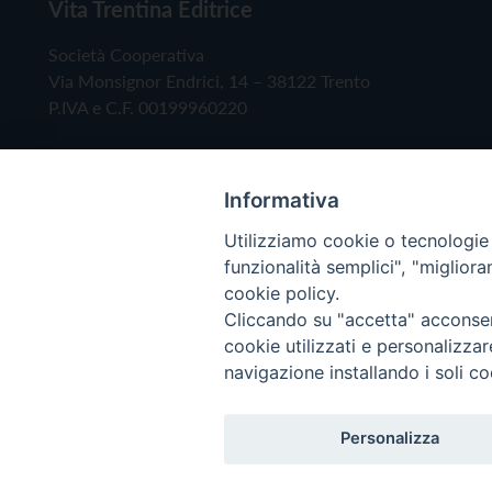
Vita Trentina Editrice
Società Cooperativa
Via Monsignor Endrici, 14 – 38122 Trento
P.IVA e C.F. 00199960220
Informativa
Utilizziamo cookie o tecnologie s
funzionalità semplici", "miglior
cookie policy.
Cliccando su "accetta" acconsent
Copyright © 2019 - Tutti i diritti riservati - Vita
cookie utilizzati e personalizza
navigazione installando i soli co
Privacy Policy
Personalizza