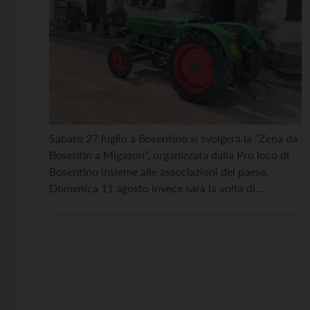
Sabato 27 luglio a Bosentino si svolgerà la “Zena da
Bosentin a Migazon”, organizzata dalla Pro loco di
Bosentino insieme alle associazioni del paese.
Domenica 11 agosto invece sarà la volta di
“Agrivigolana”, festa dedicata all’agricoltura con la
sfilata dei trattori d’epoca, il mercato contadino e la
possibilità di degustare menu tipici. La “Zena da […]