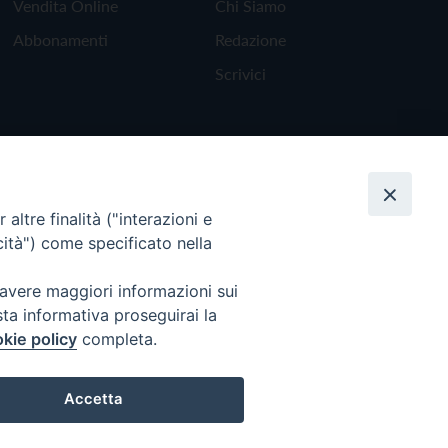
Vendita Online
Chi Siamo
Abbonamenti
Redazione
Scrivici
altre finalità ("interazioni e
cità") come specificato nella
 avere maggiori informazioni sui
sta informativa proseguirai la
kie policy
completa.
Torna all'inizio
Accetta