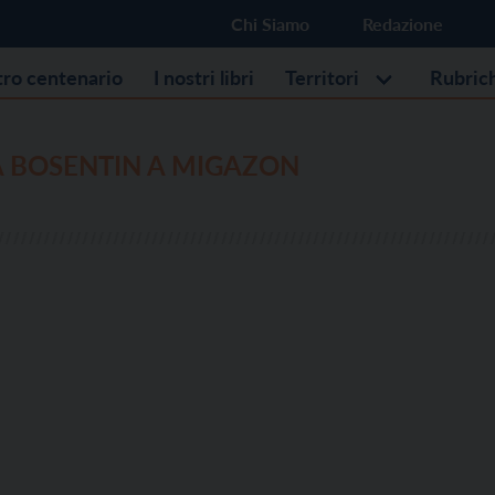
Chi Siamo
Redazione
stro centenario
I nostri libri
Territori
Rubric
A BOSENTIN A MIGAZON