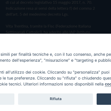
di cui al decreto legislativo 15 maggio 2017, n. 70.
Indicazione resa ai sensi della lettera f) del comma 2
dell'art. 5 del medesimo decreto Lgs.
Vita Trentina, tramite la Fisc (Federazione Italiana
Settimanali Cattolici), ha aderito allo IAP (Istituto
dell'Autodisciplina Pubblicitaria) accettando il Codice di
Autodisciplina della Comunicazione Commerciale
imili per finalità tecniche e, con il tuo consenso, anche per 
Privacy Policy
Cookie Policy
amento dell'esperienza", "misurazione" e "targeting e pubbli
i all'utilizzo dei cookie. Cliccando su "personalizza" puoi
 Trentina Editrice
re le tue preferenze. Cliccando su "rifiuta" o chiudendo que
okie tecnici. Ulteriori informazioni sono disponibili nella
coo
Rifiuta