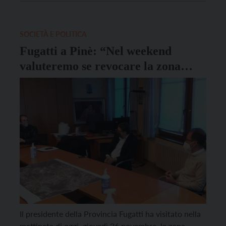
sottoposto ai presidenti delle Regioni e delle
Province autonome la richiesta di prevedere una
zona rossa nazionale […]
SOCIETÀ E POLITICA
Fugatti a Pinè: “Nel weekend
valuteremo se revocare la zona
rossa”
Il presidente della Provincia Fugatti ha visitato nella
mattinata di oggi, giovedì 26 novembre, la zona