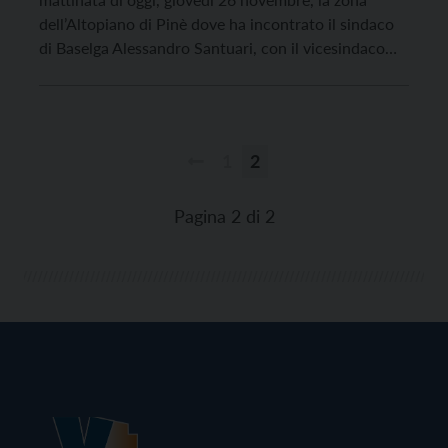
dell’Altopiano di Pinè dove ha incontrato il sindaco
di Baselga Alessandro Santuari, con il vicesindaco
Piero Morelli e il sindaco di Bedollo, Francesco
Fantini: due dei tre comuni, assieme a Castello
Tesino, che a causa della situazione epidemiologica si
[…]
1
2
Paginazione
degli
Pagina 2 di 2
articoli