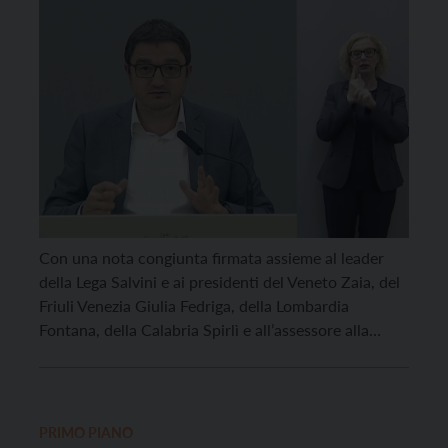
Con una nota congiunta firmata assieme al leader
della Lega Salvini e ai presidenti del Veneto Zaia, del
Friuli Venezia Giulia Fedriga, della Lombardia
Fontana, della Calabria Spirlì e all’assessore alla
sanità dell’Umbria Coletto, il presidente della
Provincia di Trento Fugatti ha fatto marcia indietro
rispetto a quanto riferito in Consiglio provinciale
rispetto all’ipotesi di […]
PRIMO PIANO