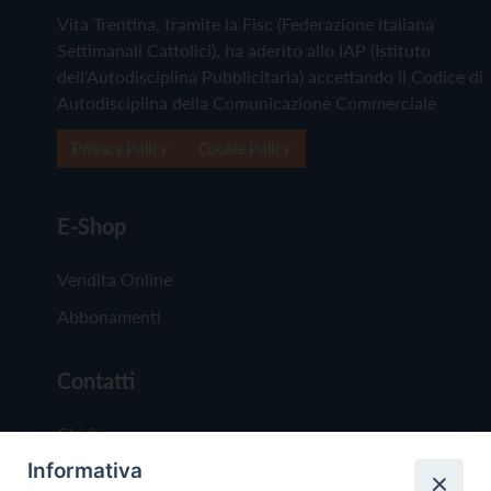
Vita Trentina, tramite la Fisc (Federazione Italiana
Settimanali Cattolici), ha aderito allo IAP (Istituto
dell'Autodisciplina Pubblicitaria) accettando il Codice di
Autodisciplina della Comunicazione Commerciale
Privacy Policy
Cookie Policy
E-Shop
Vendita Online
Abbonamenti
Contatti
Chi Siamo
Informativa
Redazione