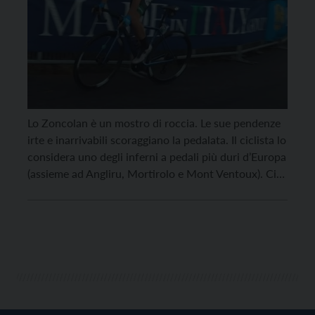
Lo Zoncolan è un mostro di roccia. Le sue pendenze
irte e inarrivabili scoraggiano la pedalata. Il ciclista lo
considera uno degli inferni a pedali più duri d’Europa
(assieme ad Angliru, Mortirolo e Mont Ventoux). Ci
sono voluti diversi anni prima di poterlo affrontare,
scalare e domare. Questo mostro sacro è una salita
giovane, infatti […]