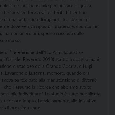
plesso e indispensabile per portare in quota
e far scendere a valle i feriti. Il Trentino
e di una settantina di impianti, tra stazioni di
verne dove veniva riposto il materiale, spuntoni in
ti, ma non ai profani, spesso nascosti dallo
 suo corso.
e di “Teleferiche dell’11а Armata austro-
oni Osiride, Rovereto 2013) scritto a quattro mani
nsione e studioso della Grande Guerra, e Luigi
lgaria, Lavarone e Luserna, memore, quando era
e aveva partecipato alla manutenzione di diverse
i – che riassume la ricerca che abbiamo svolto
 possibile individuare”. Lo studio è stato pubblicato
, ulteriore tappa di avvicinamento alle iniziative
via il prossimo anno.