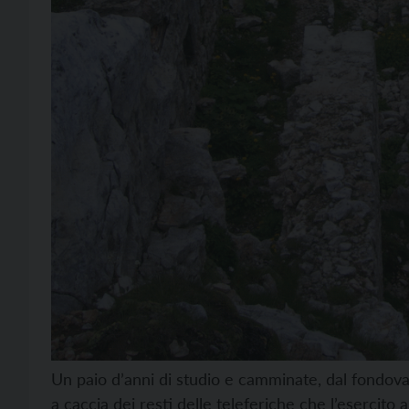
Un paio d’anni di studio e camminate, dal fondovall
a caccia dei resti delle teleferiche che l’esercito