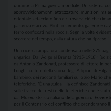
durante la Prima guerra mondiale. Un sistema com
approvvigionamenti, attrezzature, munizioni ma anch
orientale setacciato fino a ritrovarvi ciò che riman
partenza e arrivo. Plinti in cemento, gallerie e ca
ferro conficcati nella roccia. Segni a volte eviden
scorrere del tempo, dalla natura che ha ripreso il
Una ricerca ampia ora condensata nelle 275 pagin
ungarica. Dall’Adige al Brenta (1915-1918)” (edizi
da Antonio Zandonati, professore di lettere in pe
Longhi, cultore della storia degli Altipiani di Fo
bambino, dei racconti familiari sullo zio Mario ch
teleferiche. “È una guida – la definisce Zandonat
sulle tracce dei resti delle teleferiche che è stato
dal Museo storico italiano della guerra di Rovereto
per il Centenario del conflitto che prenderanno il 