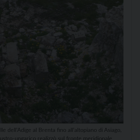
e dell’Adige al Brenta fino all’altopiano di Asiago,
 austro-ungarico realizzò sul fronte meridionale