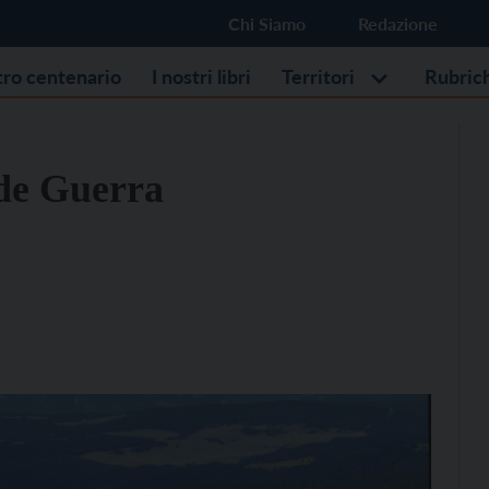
Chi Siamo
Redazione
stro centenario
I nostri libri
Territori
Rubric
nde Guerra