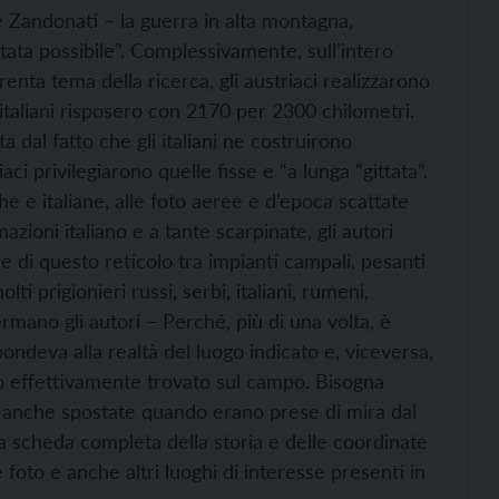
e Zandonati – la guerra in alta montagna,
tata possibile”. Complessivamente, sull’intero
renta tema della ricerca, gli austriaci realizzarono
 italiani risposero con 2170 per 2300 chilometri.
 dal fatto che gli italiani ne costruirono
ci privilegiarono quelle fisse e “a lunga “gittata”.
he e italiane, alle foto aeree e d’epoca scattate
mazioni italiano e a tante scarpinate, gli autori
ne di questo reticolo tra impianti campali, pesanti
ti prigionieri russi, serbi, italiani, rumeni,
mano gli autori – Perché, più di una volta, è
ondeva alla realtà del luogo indicato e, viceversa,
to effettivamente trovato sul campo. Bisogna
 anche spostate quando erano prese di mira dal
a scheda completa della storia e delle coordinate
foto e anche altri luoghi di interesse presenti in