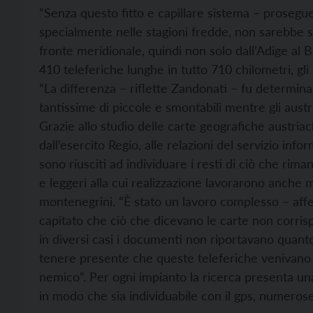
“Senza questo fitto e capillare sistema – prosegu
specialmente nelle stagioni fredde, non sarebbe s
fronte meridionale, quindi non solo dall’Adige al B
410 teleferiche lunghe in tutto 710 chilometri, gli
“La differenza – riflette Zandonati – fu determinata
tantissime di piccole e smontabili mentre gli austria
Grazie allo studio delle carte geografiche austriac
dall’esercito Regio, alle relazioni del servizio infor
sono riusciti ad individuare i resti di ciò che rima
e leggeri alla cui realizzazione lavorarono anche mol
montenegrini. “È stato un lavoro complesso – affer
capitato che ciò che dicevano le carte non corrisp
in diversi casi i documenti non riportavano quan
tenere presente che queste teleferiche venivano
nemico”. Per ogni impianto la ricerca presenta un
in modo che sia individuabile con il gps, numerose 