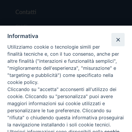
Contatti
Chi Siamo
Informativa
Redazione
Scrivici
Utilizziamo cookie o tecnologie simili per
finalità tecniche e, con il tuo consenso, anche per
altre finalità ("interazioni e funzionalità semplici",
"miglioramento dell'esperienza", "misurazione" e
"targeting e pubblicità") come specificato nella
cookie policy.
Copyright © 2019 - Tutti i diritti riservati - Vit
Cliccando su "accetta" acconsenti all'utilizzo dei
Trentina Editrice
cookie. Cliccando su "personalizza" puoi avere
maggiori informazioni sui cookie utilizzati e
Privacy Policy
personalizzare le tue preferenze. Cliccando su
Torna all'inizi
"rifiuta" o chiudendo questa informativa proseguirai
la navigazione installando i soli cookie tecnici.
Ulteriori informazioni sono disponibili nella
cookie