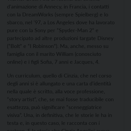
d'animazione di Annecy, in Francia, i contatti
con la DreamWorks (sempre Spielberg) e lo
sbarco, nel '97, a Los Angeles dove ha lavorato
pure con la Sony per “Spyder-Man 2” e
partecipato ad altre produzioni targate Disney
(“Bolt” e “I Robinson”). Ma, anche, messo su
famiglia con il marito William (conosciuto
online) e i figli Sofia, 7 anni e Jacques, 4.
Un curriculum, quello di Cinzia, che nel corso
degli anni si è allungato e una carta d'identità
nella quale è scritto, alla voce professione,
“story artist”, che, se mai fosse traducibile con
esattezza, può significare “sceneggiatrice
visiva”. Una, in definitiva, che le storie le ha in
testa e, in questo caso, le racconta con i
cartoon. E la storia che Cinzia Angelini aveva