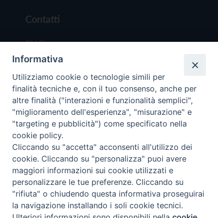
Contatti
Chi Siamo
Informativa
Redazione
Scrivici
Utilizziamo cookie o tecnologie simili per
finalità tecniche e, con il tuo consenso, anche per
altre finalità ("interazioni e funzionalità semplici",
"miglioramento dell'esperienza", "misurazione" e
"targeting e pubblicità") come specificato nella
cookie policy.
Copyright © 2019 - Tutti i diritti riservati - Vit
Cliccando su "accetta" acconsenti all'utilizzo dei
Trentina Editrice
cookie. Cliccando su "personalizza" puoi avere
maggiori informazioni sui cookie utilizzati e
Privacy Policy
personalizzare le tue preferenze. Cliccando su
Torna all'inizi
"rifiuta" o chiudendo questa informativa proseguirai
la navigazione installando i soli cookie tecnici.
Ulteriori informazioni sono disponibili nella
cookie