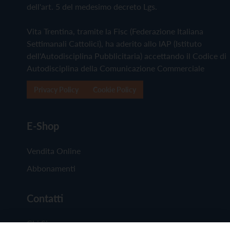
dell'art. 5 del medesimo decreto Lgs.
Vita Trentina, tramite la Fisc (Federazione Italiana
Settimanali Cattolici), ha aderito allo IAP (Istituto
dell'Autodisciplina Pubblicitaria) accettando il Codice di
Autodisciplina della Comunicazione Commerciale
Privacy Policy
Cookie Policy
E-Shop
Vendita Online
Abbonamenti
Contatti
Chi Siamo