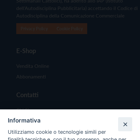
Settimanali Cattolici), ha aderito allo IAP (Istituto
dell'Autodisciplina Pubblicitaria) accettando il Codice di
Autodisciplina della Comunicazione Commerciale
Privacy Policy
Cookie Policy
E-Shop
Vendita Online
Abbonamenti
Contatti
Chi Siamo
Informativa
Redazione
Scrivici
Utilizziamo cookie o tecnologie simili per
finalità tecniche e, con il tuo consenso, anche per