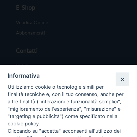
E-Shop
Vendita Online
Abbonamenti
Contatti
Chi Siamo
Informativa
Redazione
Scrivici
Utilizziamo cookie o tecnologie simili per
finalità tecniche e, con il tuo consenso, anche per
altre finalità ("interazioni e funzionalità semplici",
"miglioramento dell'esperienza", "misurazione" e
"targeting e pubblicità") come specificato nella
cookie policy.
Copyright © 2019 - Tutti i diritti riservati - Vit
Cliccando su "accetta" acconsenti all'utilizzo dei
Trentina Editrice