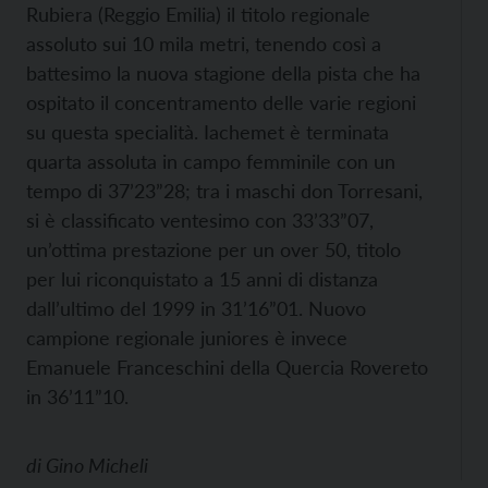
Rubiera (Reggio Emilia) il titolo regionale
assoluto sui 10 mila metri, tenendo così a
battesimo la nuova stagione della pista che ha
ospitato il concentramento delle varie regioni
su questa specialità. Iachemet è terminata
quarta assoluta in campo femminile con un
tempo di 37’23”28; tra i maschi don Torresani,
si è classificato ventesimo con 33’33”07,
un’ottima prestazione per un over 50, titolo
per lui riconquistato a 15 anni di distanza
dall’ultimo del 1999 in 31’16”01. Nuovo
campione regionale juniores è invece
Emanuele Franceschini della Quercia Rovereto
in 36’11”10.
di
Gino Micheli