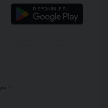
egnati
*