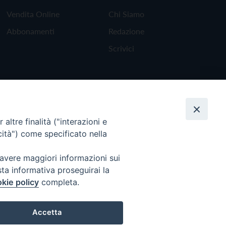
Vendita Online
Chi Siamo
Abbonamenti
Redazione
Scrivici
altre finalità ("interazioni e
cità") come specificato nella
 avere maggiori informazioni sui
sta informativa proseguirai la
kie policy
completa.
Torna all'inizio
Accetta