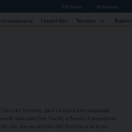
Chi Siamo
Redazione
stro centenario
I nostri libri
Territori
Rubric
 Giro del Trentino, gara ciclistica internazionale
unedì nella sala Don Guetti, a Trento, il presidente
to che questa del Giro del Trentino è la terza