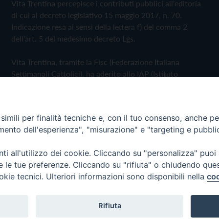
Vita Trentina percepisce i contributi pubblici all'editoria
di cui al decreto legislativo 15 maggio 2017, n. 70.
Indicazione resa ai sensi della lettera f) del comma 2
dell'art. 5 del medesimo decreto Lgs.
Vita Trentina, tramite la Fisc (Federazione Italiana
Settimanali Cattolici), ha aderito allo IAP (Istituto
dell'Autodisciplina Pubblicitaria) accettando il Codice di
Autodisciplina della Comunicazione Commerciale
imili per finalità tecniche e, con il tuo consenso, anche per 
Privacy Policy
Cookie Policy
amento dell'esperienza", "misurazione" e "targeting e pubbli
i all'utilizzo dei cookie. Cliccando su "personalizza" puoi
 Trentina Editrice
re le tue preferenze. Cliccando su "rifiuta" o chiudendo que
okie tecnici. Ulteriori informazioni sono disponibili nella
coo
Rifiuta