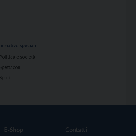
Iniziative speciali
Politica e società
Spettacoli
Sport
E-Shop
Contatti