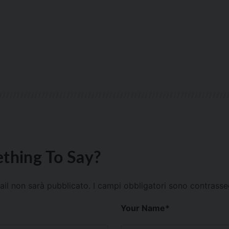
thing To Say?
mail non sarà pubblicato.
I campi obbligatori sono contrass
Your Name
*