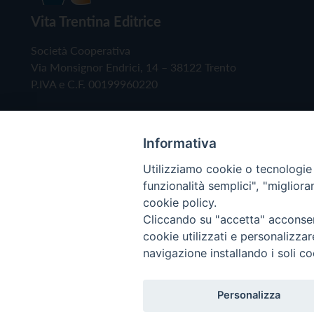
Vita Trentina Editrice
Società Cooperativa
Via Monsignor Endrici, 14 – 38122 Trento
P.IVA e C.F. 00199960220
Informativa
Utilizziamo cookie o tecnologie s
funzionalità semplici", "miglior
cookie policy.
Cliccando su "accetta" acconsent
Copyright © 2019 - Tutti i diritti riservati - Vita
cookie utilizzati e personalizza
navigazione installando i soli co
Privacy Policy
Personalizza