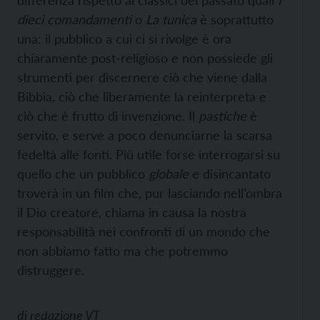
differenza rispetto ai classici del passato quali
I
dieci comandamenti
o
La tunica
è soprattutto
una: il pubblico a cui ci si rivolge è ora
chiaramente post-religioso e non possiede gli
strumenti per discernere ciò che viene dalla
Bibbia, ciò che liberamente la reinterpreta e
ciò che è frutto di invenzione. Il
pastiche
è
servito, e serve a poco denunciarne la scarsa
fedeltà alle fonti. Più utile forse interrogarsi su
quello che un pubblico
globale
e disincantato
troverà in un film che, pur lasciando nell’ombra
il Dio creatore, chiama in causa la nostra
responsabilità nei confronti di un mondo che
non abbiamo fatto ma che potremmo
distruggere.
di
redazione VT