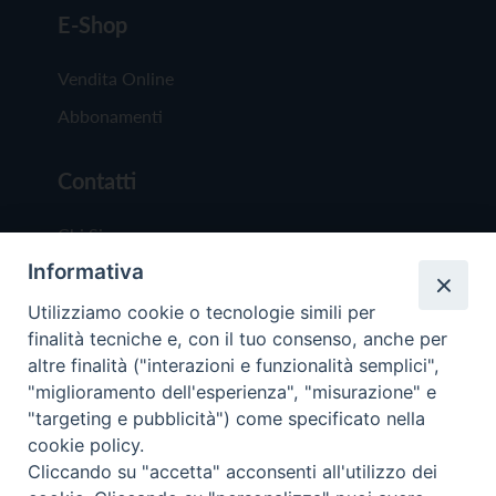
E-Shop
Vendita Online
Abbonamenti
Contatti
Chi Siamo
Informativa
Redazione
Scrivici
Utilizziamo cookie o tecnologie simili per
finalità tecniche e, con il tuo consenso, anche per
altre finalità ("interazioni e funzionalità semplici",
"miglioramento dell'esperienza", "misurazione" e
"targeting e pubblicità") come specificato nella
cookie policy.
Copyright © 2019 - Tutti i diritti riservati - Vit
Cliccando su "accetta" acconsenti all'utilizzo dei
Trentina Editrice