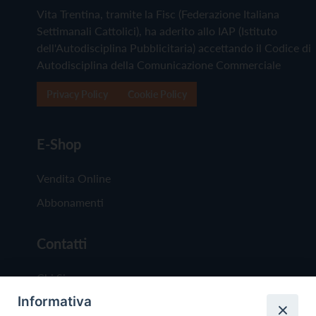
Vita Trentina, tramite la Fisc (Federazione Italiana
Settimanali Cattolici), ha aderito allo IAP (Istituto
dell'Autodisciplina Pubblicitaria) accettando il Codice di
Autodisciplina della Comunicazione Commerciale
Privacy Policy
Cookie Policy
E-Shop
Vendita Online
Abbonamenti
Contatti
Chi Siamo
Informativa
Redazione