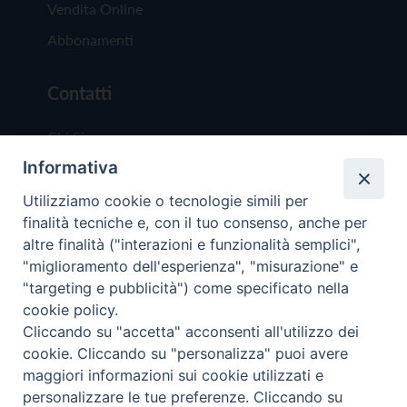
Vendita Online
Abbonamenti
Contatti
Chi Siamo
Informativa
Redazione
Scrivici
Utilizziamo cookie o tecnologie simili per
finalità tecniche e, con il tuo consenso, anche per
altre finalità ("interazioni e funzionalità semplici",
"miglioramento dell'esperienza", "misurazione" e
"targeting e pubblicità") come specificato nella
cookie policy.
Copyright © 2019 - Tutti i diritti riservati - Vit
Cliccando su "accetta" acconsenti all'utilizzo dei
Trentina Editrice
cookie. Cliccando su "personalizza" puoi avere
maggiori informazioni sui cookie utilizzati e
Privacy Policy
personalizzare le tue preferenze. Cliccando su