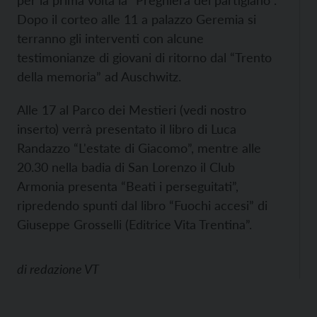
per la prima volta la “Preghiera del partigiano”.
Dopo il corteo alle 11 a palazzo Geremia si
terranno gli interventi con alcune
testimonianze di giovani di ritorno dal “Trento
della memoria” ad Auschwitz.
Alle 17 al Parco dei Mestieri (vedi nostro
inserto) verrà presentato il libro di Luca
Randazzo “L'estate di Giacomo”, mentre alle
20.30 nella badia di San Lorenzo il Club
Armonia presenta “Beati i perseguitati”,
ripredendo spunti dal libro “Fuochi accesi” di
Giuseppe Grosselli (Editrice Vita Trentina”.
di
redazione VT