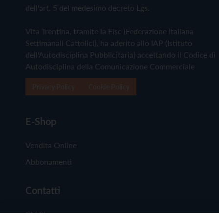
dell'art. 5 del medesimo decreto Lgs.
Vita Trentina, tramite la Fisc (Federazione Italiana
Settimanali Cattolici), ha aderito allo IAP (Istituto
dell'Autodisciplina Pubblicitaria) accettando il Codice di
Autodisciplina della Comunicazione Commerciale
Privacy Policy
Cookie Policy
E-Shop
Vendita Online
Abbonamenti
Contatti
Chi Siamo