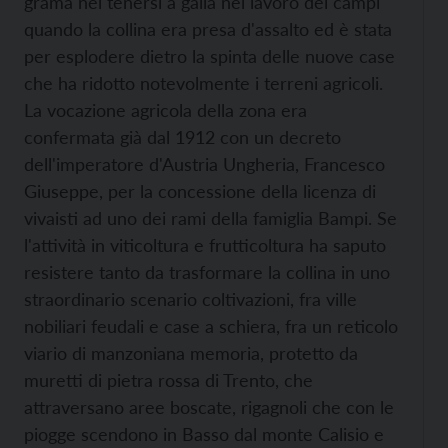
grama nel tenersi a galla nel lavoro dei campi
quando la collina era presa d'assalto ed è stata
per esplodere dietro la spinta delle nuove case
che ha ridotto notevolmente i terreni agricoli.
La vocazione agricola della zona era
confermata già dal 1912 con un decreto
dell'imperatore d'Austria Ungheria, Francesco
Giuseppe, per la concessione della licenza di
vivaisti ad uno dei rami della famiglia Bampi. Se
l'attività in viticoltura e frutticoltura ha saputo
resistere tanto da trasformare la collina in uno
straordinario scenario coltivazioni, fra ville
nobiliari feudali e case a schiera, fra un reticolo
viario di manzoniana memoria, protetto da
muretti di pietra rossa di Trento, che
attraversano aree boscate, rigagnoli che con le
piogge scendono in Basso dal monte Calisio e