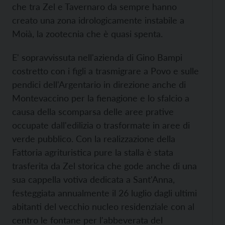
che tra Zel e Tavernaro da sempre hanno
creato una zona idrologicamente instabile a
Moià, la zootecnia che è quasi spenta.
E' sopravvissuta nell'azienda di Gino Bampi
costretto con i figli a trasmigrare a Povo e sulle
pendici dell'Argentario in direzione anche di
Montevaccino per la fienagione e lo sfalcio a
causa della scomparsa delle aree prative
occupate dall'edilizia o trasformate in aree di
verde pubblico. Con la realizzazione della
Fattoria agrituristica pure la stalla è stata
trasferita da Zel storica che gode anche di una
sua cappella votiva dedicata a Sant'Anna,
festeggiata annualmente il 26 luglio dagli ultimi
abitanti del vecchio nucleo residenziale con al
centro le fontane per l'abbeverata del