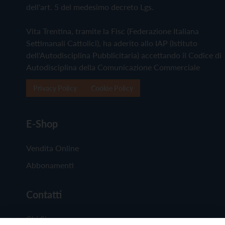
dell'art. 5 del medesimo decreto Lgs.
Vita Trentina, tramite la Fisc (Federazione Italiana
Settimanali Cattolici), ha aderito allo IAP (Istituto
dell'Autodisciplina Pubblicitaria) accettando il Codice di
Autodisciplina della Comunicazione Commerciale
Privacy Policy
Cookie Policy
E-Shop
Vendita Online
Abbonamenti
Contatti
Chi Siamo