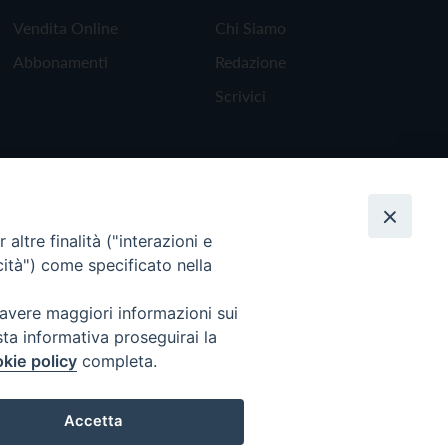
Vendita Online
Chi Siamo
Abbonamenti
Redazione
Scrivici
altre finalità ("interazioni e
cità") come specificato nella
 avere maggiori informazioni sui
sta informativa proseguirai la
kie policy
completa.
Torna all'inizio
Accetta