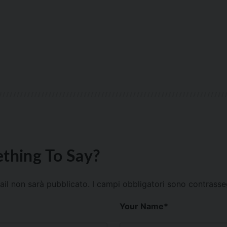
thing To Say?
mail non sarà pubblicato.
I campi obbligatori sono contrass
Your Name
*