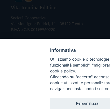
Vita Trentina Editrice
Società Cooperativa
Via Monsignor Endrici, 14 – 38122 Trento
P.IVA e C.F. 00199960220
Informativa
Utilizziamo cookie o tecnologie s
funzionalità semplici", "miglior
cookie policy.
Cliccando su "accetta" acconsent
Copyright © 2019 - Tutti i diritti riservati - Vita
cookie utilizzati e personalizza
navigazione installando i soli co
Privacy Policy
Personalizza