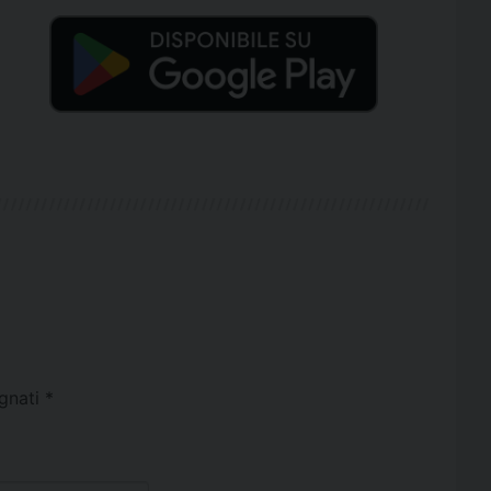
egnati
*