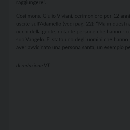
raggiungere”.
Così mons. Giulio Viviani, cerimoniere per 12 anni
uscite sull'Adamello (vedi pag. 22): “Ma in questi a
occhi della gente, di tante persone che hanno rico
suo Vangelo. E' stato uno degli uomini che hanno st
aver avvicinato una persona santa, un esempio per t
di
redazione VT