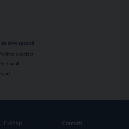
Iniziative speciali
Politica e società
Spettacoli
Sport
E-Shop
Contatti