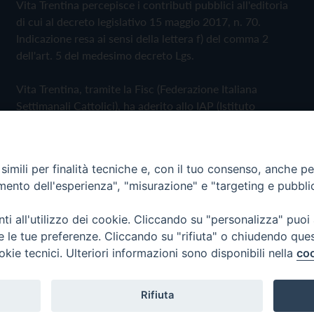
Vita Trentina percepisce i contributi pubblici all'editoria
di cui al decreto legislativo 15 maggio 2017, n. 70.
Indicazione resa ai sensi della lettera f) del comma 2
dell'art. 5 del medesimo decreto Lgs.
Vita Trentina, tramite la Fisc (Federazione Italiana
Settimanali Cattolici), ha aderito allo IAP (Istituto
dell'Autodisciplina Pubblicitaria) accettando il Codice di
Autodisciplina della Comunicazione Commerciale
imili per finalità tecniche e, con il tuo consenso, anche per 
Privacy Policy
Cookie Policy
amento dell'esperienza", "misurazione" e "targeting e pubbli
i all'utilizzo dei cookie. Cliccando su "personalizza" puoi
 Trentina Editrice
re le tue preferenze. Cliccando su "rifiuta" o chiudendo que
okie tecnici. Ulteriori informazioni sono disponibili nella
coo
Rifiuta