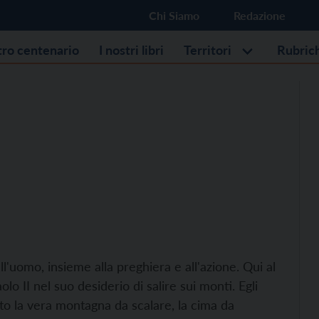
Chi Siamo
Redazione
stro centenario
I nostri libri
Territori
Rubric
'uomo, insieme alla preghiera e all'azione. Qui al
o II nel suo desiderio di salire sui monti. Egli
sto la vera montagna da scalare, la cima da