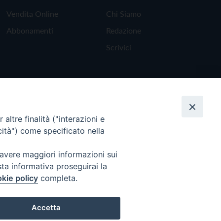
Vendita Online
Chi Siamo
Abbonamenti
Redazione
Scrivici
altre finalità ("interazioni e
cità") come specificato nella
 avere maggiori informazioni sui
sta informativa proseguirai la
kie policy
completa.
Torna all'inizio
Accetta