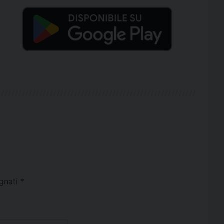
egnati
*