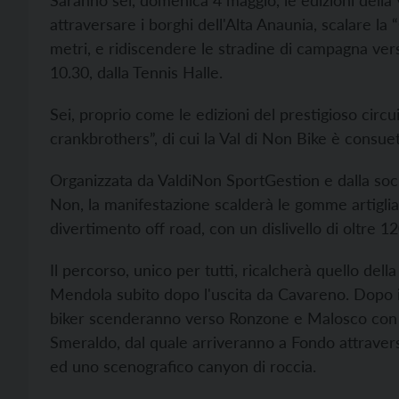
Saranno sei, domenica 4 maggio, le edizioni della V
attraversare i borghi dell'Alta Anaunia, scalare 
metri, e ridiscendere le stradine di campagna ver
10.30, dalla Tennis Halle.
Sei, proprio come le edizioni del prestigioso ci
crankbrothers”, di cui la Val di Non Bike è consue
Organizzata da ValdiNon SportGestion e dalla soci
Non, la manifestazione scalderà le gomme artigliat
divertimento off road, con un dislivello di oltre 1
Il percorso, unico per tutti, ricalcherà quello dell
Mendola subito dopo l'uscita da Cavareno. Dopo 
biker scenderanno verso Ronzone e Malosco con co
Smeraldo, dal quale arriveranno a Fondo attraverso
ed uno scenografico canyon di roccia.