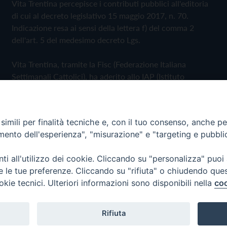
Vita Trentina percepisce i contributi pubblici all'editoria
di cui al decreto legislativo 15 maggio 2017, n. 70.
Indicazione resa ai sensi della lettera f) del comma 2
dell'art. 5 del medesimo decreto Lgs.
Vita Trentina, tramite la Fisc (Federazione Italiana
Settimanali Cattolici), ha aderito allo IAP (Istituto
dell'Autodisciplina Pubblicitaria) accettando il Codice di
Autodisciplina della Comunicazione Commerciale
imili per finalità tecniche e, con il tuo consenso, anche per 
Privacy Policy
Cookie Policy
amento dell'esperienza", "misurazione" e "targeting e pubbli
i all'utilizzo dei cookie. Cliccando su "personalizza" puoi
 Trentina Editrice
re le tue preferenze. Cliccando su "rifiuta" o chiudendo que
okie tecnici. Ulteriori informazioni sono disponibili nella
coo
Rifiuta