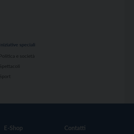
Iniziative speciali
Politica e società
Spettacoli
Sport
E-Shop
Contatti