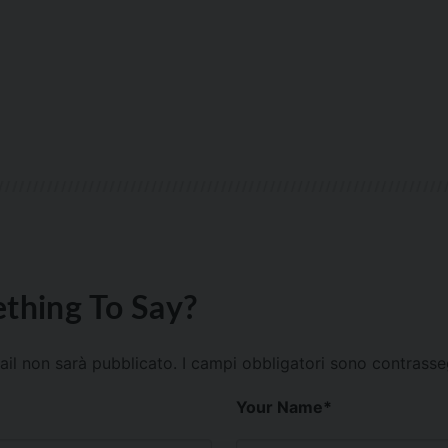
thing To Say?
mail non sarà pubblicato.
I campi obbligatori sono contrass
Your Name
*