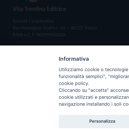
Vita Trentina Editrice
Società Cooperativa
Via Monsignor Endrici, 14 – 38122 Trento
P.IVA e C.F. 00199960220
Informativa
Utilizziamo cookie o tecnologie s
funzionalità semplici", "miglior
cookie policy.
Cliccando su "accetta" acconsent
Copyright © 2019 - Tutti i diritti riservati - Vita
cookie utilizzati e personalizza
navigazione installando i soli co
Privacy Policy
Personalizza