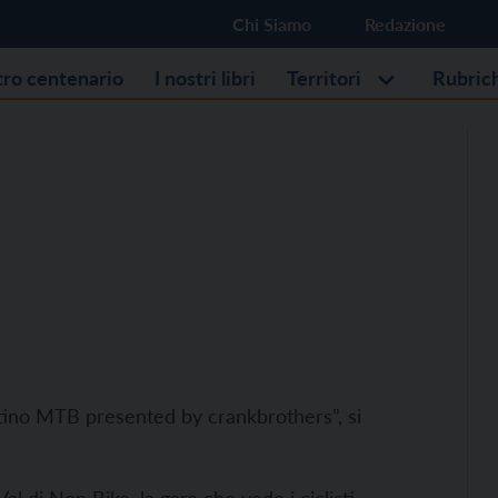
Chi Siamo
Redazione
stro centenario
I nostri libri
Territori
Rubric
ntino MTB presented by crankbrothers”, si