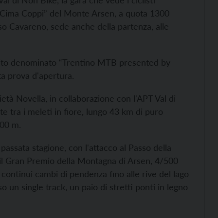
al di Non Bike, la gara che vede i ciclisti
la “Cima Coppi” del Monte Arsen, a quota 1300
so Cavareno, sede anche della partenza, alle
rcuito denominato “Trentino MTB presented by
ta prova d'apertura.
età Novella, in collaborazione con l'APT Val di
e tra i meleti in fiore, lungo 43 km di puro
200 m.
a passata stagione, con l'attacco al Passo della
il Gran Premio della Montagna di Arsen, 4/500
ntinui cambi di pendenza fino alle rive del lago
 un single track, un paio di stretti ponti in legno