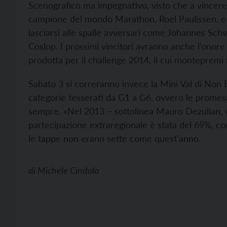
Scenografico ma impegnativo, visto che a vincere l
campione del mondo Marathon, Roel Paulissen, e
lasciarsi alle spalle avversari come Johannes Sch
Coslop. I prossimi vincitori avranno anche l’onor
prodotta per il challenge 2014, il cui montepremi 
Sabato 3 si correranno invece la Mini Val di Non B
categorie tesserati da G1 a G6, ovvero le promes
sempre. «Nel 2013 – sottolinea Mauro Dezulian, 
partecipazione extraregionale è stata del 69%, co
le tappe non erano sette come quest'anno.
di
Michele Cindolo