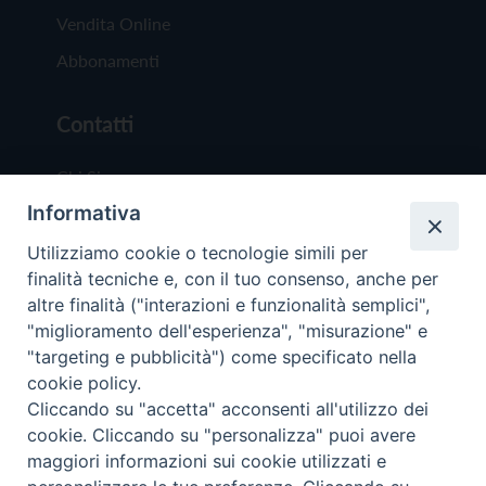
Vendita Online
Abbonamenti
Contatti
Chi Siamo
Informativa
Redazione
Scrivici
Utilizziamo cookie o tecnologie simili per
finalità tecniche e, con il tuo consenso, anche per
altre finalità ("interazioni e funzionalità semplici",
"miglioramento dell'esperienza", "misurazione" e
"targeting e pubblicità") come specificato nella
cookie policy.
Copyright © 2019 - Tutti i diritti riservati - Vit
Cliccando su "accetta" acconsenti all'utilizzo dei
Trentina Editrice
cookie. Cliccando su "personalizza" puoi avere
maggiori informazioni sui cookie utilizzati e
Privacy Policy