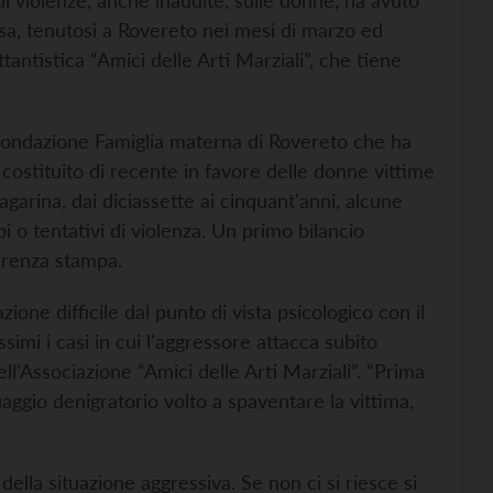
di violenze, anche inaudite, sulle donne, ha avuto
fesa, tenutosi a Rovereto nei mesi di marzo ed
ttantistica “Amici delle Arti Marziali”, che tiene
la Fondazione Famiglia materna di Rovereto che ha
 costituito di recente in favore delle donne vittime
lagarina, dai diciassette ai cinquant'anni, alcune
 o tentativi di violenza. Un primo bilancio
ferenza stampa.
zione difficile dal punto di vista psicologico con il
simi i casi in cui l'aggressore attacca subito
ll'Associazione “Amici delle Arti Marziali”. “Prima
uaggio denigratorio volto a spaventare la vittima,
 della situazione aggressiva. Se non ci si riesce si