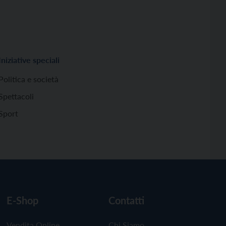
Iniziative speciali
Politica e società
Spettacoli
Sport
E-Shop
Contatti
Vendita Online
Chi Siamo