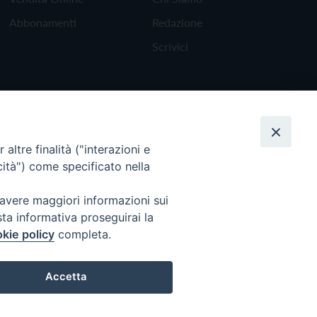
Abbonamenti
Redazione
Scrivici
altre finalità ("interazioni e
cità") come specificato nella
 avere maggiori informazioni sui
sta informativa proseguirai la
kie policy
completa.
Torna all'inizio
Accetta
Preferenze Cookie