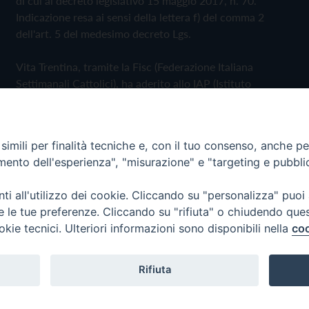
di cui al decreto legislativo 15 maggio 2017, n. 70.
Indicazione resa ai sensi della lettera f) del comma 2
dell'art. 5 del medesimo decreto Lgs.
Vita Trentina, tramite la Fisc (Federazione Italiana
Settimanali Cattolici), ha aderito allo IAP (Istituto
dell'Autodisciplina Pubblicitaria) accettando il Codice di
Autodisciplina della Comunicazione Commerciale
imili per finalità tecniche e, con il tuo consenso, anche per 
Privacy Policy
Cookie Policy
amento dell'esperienza", "misurazione" e "targeting e pubbli
i all'utilizzo dei cookie. Cliccando su "personalizza" puoi
 Trentina Editrice
re le tue preferenze. Cliccando su "rifiuta" o chiudendo que
okie tecnici. Ulteriori informazioni sono disponibili nella
coo
Rifiuta