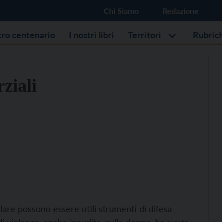
Chi Siamo
Redazione
stro centenario
I nostri libri
Territori
Rubric
ziali
lulare possono essere utili strumenti di difesa