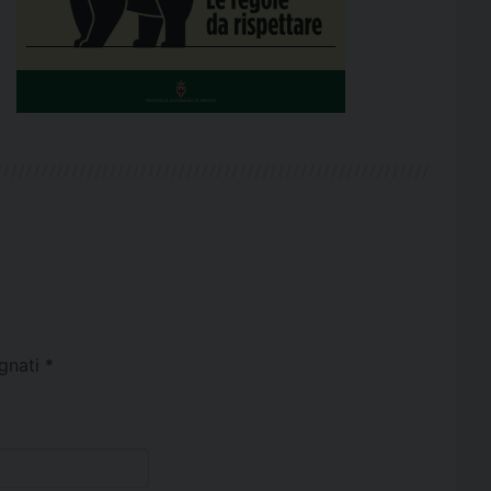
egnati
*