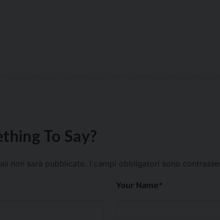
thing To Say?
mail non sarà pubblicato.
I campi obbligatori sono contrass
Your Name
*