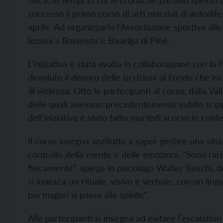
fisica. In tempi in cui le cronache parlano spesso 
successo il primo corso di arti marziali di autodi
aprile. Ad organizzarlo l'Associazione sportiva dile
lezioni a Rovereto e Baselga di Pinè.
L'iniziativa è stata svolta in collaborazione con 
devoluto il denaro delle iscrizioni al Fondo che ha
di violenza. Otto le partecipanti al corso, dalla Val
delle quali avevano precedentemente subito scippi
dell'iniziativa è stato fatto martedì scorso in con
Il corso insegna anzitutto a saper gestire una situa
controllo della mente e delle emozioni. “Sono raris
fisicamente”, spiega lo psicologo Walter Boschi, de
si innesca un rituale, visivo e verbale, con un ling
poi magari si passa alle spinte”.
Alle partecipanti si insegna ad evitare l'escalation