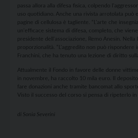
passa allora alla difesa fisica, colpendo l'aggresso
uso quotidiano. Anche una rivista arrotolata può 
pagine di cellulosa è tagliente. “L'arte che inseg
un'efficace sistema di difesa, completo, che viene ut
presidente dell'associazione, Remo Anesin. Nella l
proporzionalità. “L'aggredito non può rispondere i
Franchini, che ha tenuto una lezione di diritto sull
Attualmente il Fondo in favore delle donne vittime d
in novembre, ha raccolto 10 mila euro. Il deposito
fare donazioni anche tramite bancomat allo sportel
Visto il successo del corso si pensa di ripeterlo i
di
Sonia Severini