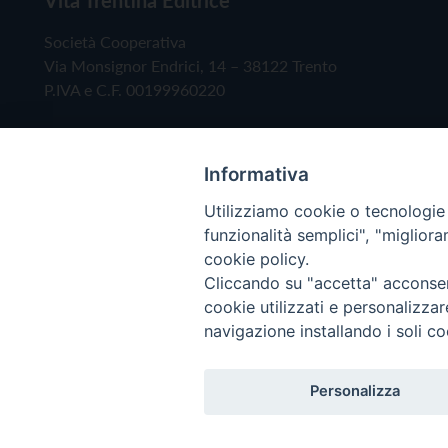
Società Cooperativa
Via Monsignor Endrici, 14 – 38122 Trento
P.IVA e C.F. 00199960220
Informativa
Utilizziamo cookie o tecnologie s
funzionalità semplici", "miglior
cookie policy.
Cliccando su "accetta" acconsent
Copyright © 2019 - Tutti i diritti riservati - Vita
cookie utilizzati e personalizza
navigazione installando i soli co
Privacy Policy
Personalizza