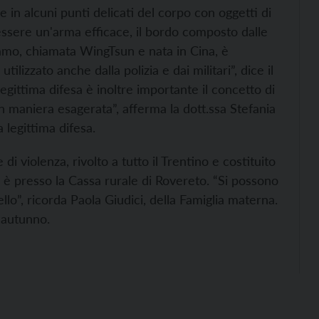
re in alcuni punti delicati del corpo con oggetti di
essere un'arma efficace, il bordo composto dalle
niamo, chiamata WingTsun e nata in Cina, è
ilizzato anche dalla polizia e dai militari”, dice il
egittima difesa è inoltre importante il concetto di
n maniera esagerata”, afferma la dott.ssa Stefania
a legittima difesa.
i violenza, rivolto a tutto il Trentino e costituito
 è presso la Cassa rurale di Rovereto. “Si possono
lo”, ricorda Paola Giudici, della Famiglia materna.
n autunno.