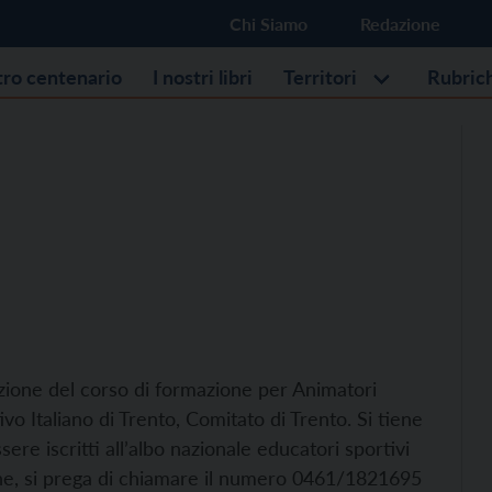
Chi Siamo
Redazione
stro centenario
I nostri libri
Territori
Rubric
dizione del corso di formazione per Animatori
vo Italiano di Trento, Comitato di Trento. Si tiene
sere iscritti all’albo nazionale educatori sportivi
ione, si prega di chiamare il numero 0461/1821695