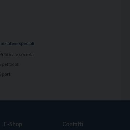
Iniziative speciali
Politica e società
Spettacoli
Sport
E-Shop
Contatti