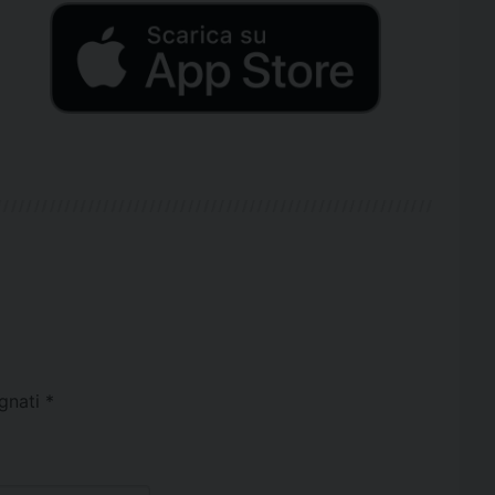
egnati
*