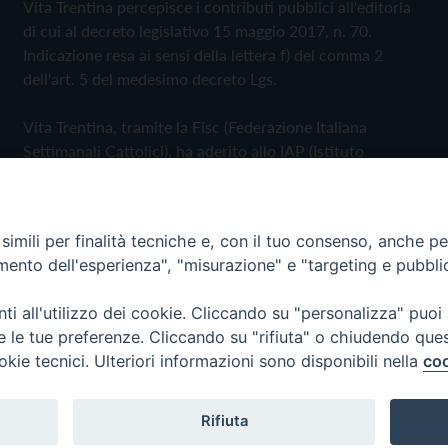
Vita Trentina percepisce i contributi pubblici all'editoria
di cui al decreto legislativo 15 maggio 2017, n. 70.
Indicazione resa ai sensi della lettera f) del comma 2
dell'art. 5 del medesimo decreto Lgs.
Vita Trentina, tramite la Fisc (Federazione Italiana
Settimanali Cattolici), ha aderito allo IAP (Istituto
dell'Autodisciplina Pubblicitaria) accettando il Codice di
Autodisciplina della Comunicazione Commerciale
imili per finalità tecniche e, con il tuo consenso, anche per 
Privacy Policy
Cookie Policy
amento dell'esperienza", "misurazione" e "targeting e pubbli
i all'utilizzo dei cookie. Cliccando su "personalizza" puoi
 Trentina Editrice
re le tue preferenze. Cliccando su "rifiuta" o chiudendo que
okie tecnici. Ulteriori informazioni sono disponibili nella
coo
Rifiuta