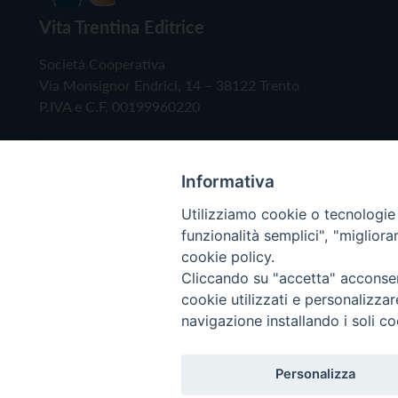
Vita Trentina Editrice
Società Cooperativa
Via Monsignor Endrici, 14 – 38122 Trento
P.IVA e C.F. 00199960220
Informativa
Utilizziamo cookie o tecnologie s
funzionalità semplici", "miglior
cookie policy.
Cliccando su "accetta" acconsent
Copyright © 2019 - Tutti i diritti riservati - Vita
cookie utilizzati e personalizza
navigazione installando i soli co
Privacy Policy
Personalizza