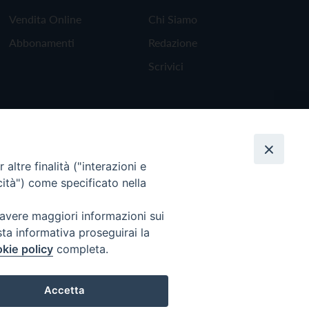
Vendita Online
Chi Siamo
Abbonamenti
Redazione
Scrivici
altre finalità ("interazioni e
cità") come specificato nella
 avere maggiori informazioni sui
sta informativa proseguirai la
kie policy
completa.
Torna all'inizio
Accetta