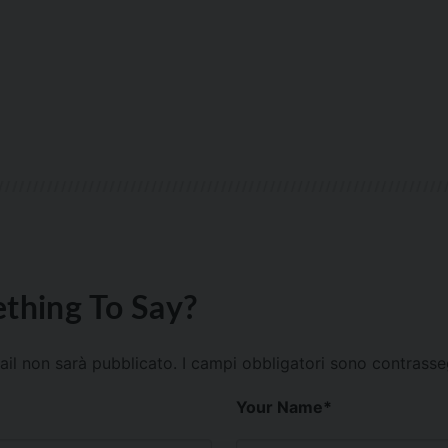
thing To Say?
mail non sarà pubblicato.
I campi obbligatori sono contrass
Your Name
*