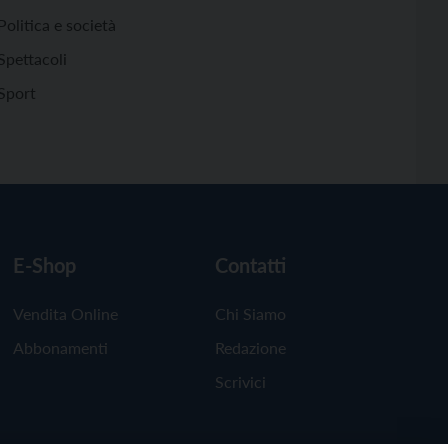
Politica e società
Spettacoli
Sport
E-Shop
Contatti
Vendita Online
Chi Siamo
Abbonamenti
Redazione
Scrivici