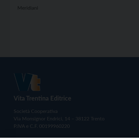
Meridiani
Vita Trentina Editrice
Società Cooperativa
Via Monsignor Endrici, 14 – 38122 Trento
P.IVA e C.F. 00199960220