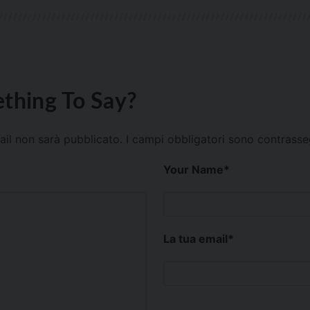
thing To Say?
mail non sarà pubblicato.
I campi obbligatori sono contrass
Your Name
*
La tua email
*