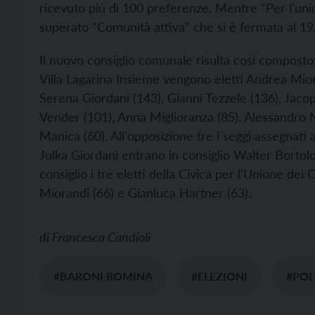
ricevuto più di 100 preferenze. Mentre “Per l'uni
superato “Comunità attiva” che si è fermata al 19
Il nuovo consiglio comunale risulta così composto:
Villa Lagarina Insieme vengono eletti Andrea Mior
Serena Giordani (143), Gianni Tezzele (136), Jaco
Vender (101), Anna Miglioranza (85), Alessandro Nic
Manica (60). All'opposizione tre i seggi assegnati
Julka Giordani entrano in consiglio Walter Bortolo
consiglio i tre eletti della Civica per l'Unione de
Miorandi (66) e Gianluca Hartner (63).
di
Francesca Candioli
#BARONI ROMINA
#ELEZIONI
#POL