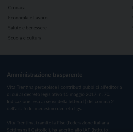
Cronaca
Economia e Lavoro
Salute e benessere
Scuola e cultura
Amministrazione trasparente
Vita Trentina percepisce i contributi pubblici all'editoria
di cui al decreto legislativo 15 maggio 2017, n. 70.
Indicazione resa ai sensi della lettera f) del comma 2
dell'art. 5 del medesimo decreto Lgs.
Vita Trentina, tramite la Fisc (Federazione Italiana
Settimanali Cattolici), ha aderito allo IAP (Istituto