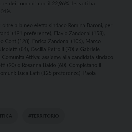
one dei comuni” con il 22,96% dei voti ha
,01%.
 oltre alla neo eletta sindaco Romina Baroni, per
andi (191 preferenze), Flavio Zandonai (158),
po Cont (128), Enrica Zandonai (106), Marco
oletti (84), Cecilia Petrolli (70) e Gabriele
 a Comunità Attiva: assieme alla candidata sindaco
tti (90) e Rosanna Baldo (60). Completano il
i Comuni: Luca Laffi (125 preferenze), Paola
ITICA
#TERRITORIO