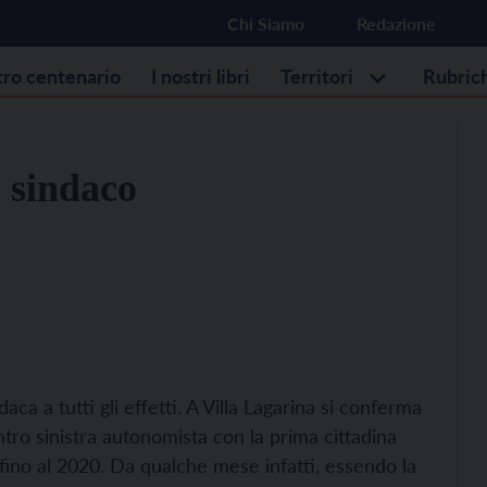
Chi Siamo
Redazione
stro centenario
I nostri libri
Territori
Rubric
 sindaco
aca a tutti gli effetti. A Villa Lagarina si conferma
ntro sinistra autonomista con la prima cittadina
ino al 2020. Da qualche mese infatti, essendo la