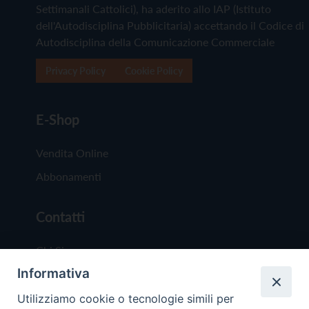
Settimanali Cattolici), ha aderito allo IAP (Istituto
dell'Autodisciplina Pubblicitaria) accettando il Codice di
Autodisciplina della Comunicazione Commerciale
Privacy Policy
Cookie Policy
E-Shop
Vendita Online
Abbonamenti
Contatti
Chi Siamo
Informativa
Redazione
Scrivici
Utilizziamo cookie o tecnologie simili per