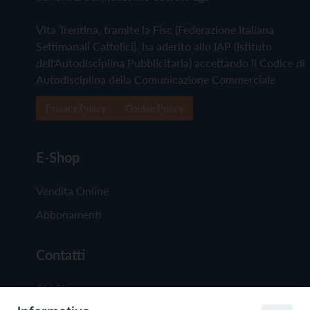
Vita Trentina, tramite la Fisc (Federazione Italiana
Settimanali Cattolici), ha aderito allo IAP (Istituto
dell'Autodisciplina Pubblicitaria) accettando il Codice di
Autodisciplina della Comunicazione Commerciale
Privacy Policy
Cookie Policy
E-Shop
Vendita Online
Abbonamenti
Contatti
Chi Siamo