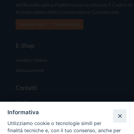
dell'Autodisciplina Pubblicitaria) accettando il Codice di
Autodisciplina della Comunicazione Commerciale
Privacy Policy
Cookie Policy
E-Shop
Vendita Online
Abbonamenti
Contatti
Chi Siamo
Informativa
Redazione
Scrivici
Utilizziamo cookie o tecnologie simili per
finalità tecniche e, con il tuo consenso, anche per