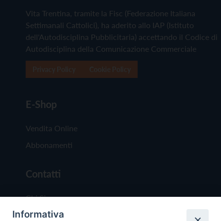
Vita Trentina, tramite la Fisc (Federazione Italiana
Settimanali Cattolici), ha aderito allo IAP (Istituto
dell'Autodisciplina Pubblicitaria) accettando il Codice di
Autodisciplina della Comunicazione Commerciale
Privacy Policy
Cookie Policy
E-Shop
Vendita Online
Abbonamenti
Contatti
Chi Siamo
Informativa
Redazione