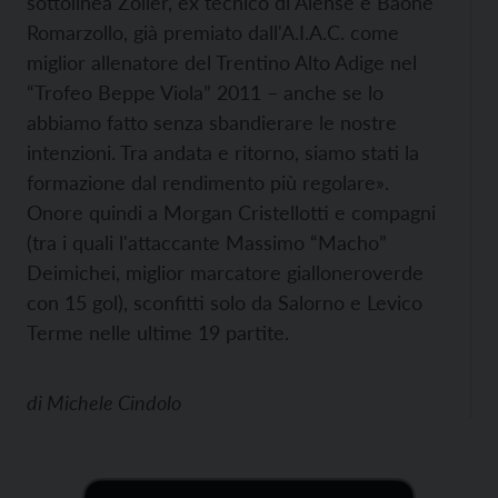
sottolinea Zoller, ex tecnico di Alense e Baone
Romarzollo, già premiato dall'A.I.A.C. come
miglior allenatore del Trentino Alto Adige nel
“Trofeo Beppe Viola” 2011 – anche se lo
abbiamo fatto senza sbandierare le nostre
intenzioni. Tra andata e ritorno, siamo stati la
formazione dal rendimento più regolare».
Onore quindi a Morgan Cristellotti e compagni
(tra i quali l'attaccante Massimo “Macho”
Deimichei, miglior marcatore gialloneroverde
con 15 gol), sconfitti solo da Salorno e Levico
Terme nelle ultime 19 partite.
di
Michele Cindolo