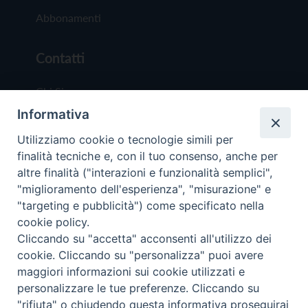
Abbonamenti
Contatti
Chi Siamo
Informativa
Redazione
Scrivici
Utilizziamo cookie o tecnologie simili per
finalità tecniche e, con il tuo consenso, anche per
altre finalità ("interazioni e funzionalità semplici",
"miglioramento dell'esperienza", "misurazione" e
"targeting e pubblicità") come specificato nella
cookie policy.
Copyright © 2019 - Tutti i diritti riservati - Vit
Cliccando su "accetta" acconsenti all'utilizzo dei
Trentina Editrice
cookie. Cliccando su "personalizza" puoi avere
maggiori informazioni sui cookie utilizzati e
Privacy Policy
personalizzare le tue preferenze. Cliccando su
Torna all'inizi
"rifiuta" o chiudendo questa informativa proseguirai