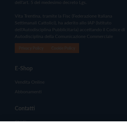
dell'art. 5 del medesimo decreto Lgs.
Vita Trentina, tramite la Fisc (Federazione Italiana
Settimanali Cattolici), ha aderito allo IAP (Istituto
dell'Autodisciplina Pubblicitaria) accettando il Codice di
Autodisciplina della Comunicazione Commerciale
Privacy Policy
Cookie Policy
E-Shop
Vendita Online
Abbonamenti
Contatti
Chi Siamo