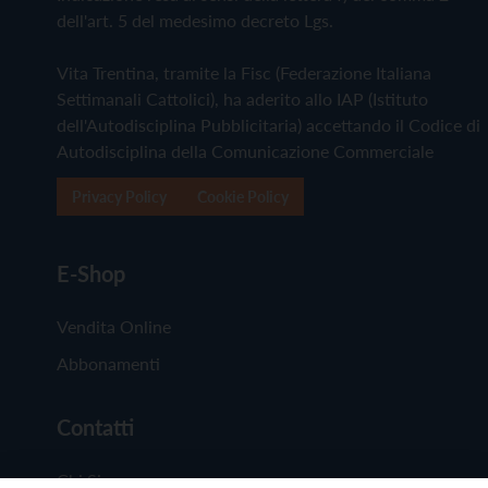
dell'art. 5 del medesimo decreto Lgs.
Vita Trentina, tramite la Fisc (Federazione Italiana
Settimanali Cattolici), ha aderito allo IAP (Istituto
dell'Autodisciplina Pubblicitaria) accettando il Codice di
Autodisciplina della Comunicazione Commerciale
Privacy Policy
Cookie Policy
E-Shop
Vendita Online
Abbonamenti
Contatti
Chi Siamo