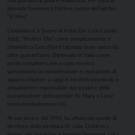
una giornata di gioia e solidarietà. Per tutta la
giornata funzionerà l’ottima cucina dell’agritur
“El Mas”.
L’iniziativa è a favore di fratel Elio Croce (
nella
foto
), “Brother Elio” come semplicemente è
chiamato a Gulu (Nord Uganda) dove opera da
oltre quarant’anni. Diplomato in Italia come
perito metalmeccanico capo tecnico,
specializzato in manutenzione e riparazione di
apparecchiature a raggi X ed elettromedicali, è
attualmente responsabile dei servizi e della
manutenzione dell’ospedale St. Mary a Lacor
(
www.fondazionecorti.it).
Al suo lavoro, dal 1992, ha affiancato quello di
direttore della struttura St. Jude Children’s
Home, per garantire ai bambini bisognosi, cura,