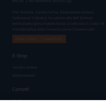
dell'art. 5 del medesimo decreto Lgs.
Vita Trentina, tramite la Fisc (Federazione Italiana
Settimanali Cattolici), ha aderito allo IAP (Istituto
dell'Autodisciplina Pubblicitaria) accettando il Codice di
Autodisciplina della Comunicazione Commerciale
Privacy Policy
Cookie Policy
E-Shop
Vendita Online
Abbonamenti
Contatti
Chi Siamo