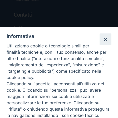
Contatti
Chi Siamo
Informativa
Redazione
Scrivici
Utilizziamo cookie o tecnologie simili per
finalità tecniche e, con il tuo consenso, anche per
altre finalità ("interazioni e funzionalità semplici",
"miglioramento dell'esperienza", "misurazione" e
"targeting e pubblicità") come specificato nella
cookie policy.
Copyright © 2019 - Tutti i diritti riservati - Vit
Cliccando su "accetta" acconsenti all'utilizzo dei
Trentina Editrice
cookie. Cliccando su "personalizza" puoi avere
maggiori informazioni sui cookie utilizzati e
Privacy Policy
personalizzare le tue preferenze. Cliccando su
Torna all'inizi
"rifiuta" o chiudendo questa informativa proseguirai
la navigazione installando i soli cookie tecnici.