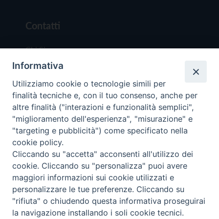
Contatti
Chi Siamo
Informativa
Redazione
Scrivici
Utilizziamo cookie o tecnologie simili per
finalità tecniche e, con il tuo consenso, anche per
altre finalità ("interazioni e funzionalità semplici",
"miglioramento dell'esperienza", "misurazione" e
"targeting e pubblicità") come specificato nella
cookie policy.
Copyright © 2019 - Tutti i diritti riservati - Vit
Cliccando su "accetta" acconsenti all'utilizzo dei
Trentina Editrice
cookie. Cliccando su "personalizza" puoi avere
maggiori informazioni sui cookie utilizzati e
Privacy Policy
personalizzare le tue preferenze. Cliccando su
Torna all'inizi
"rifiuta" o chiudendo questa informativa proseguirai
la navigazione installando i soli cookie tecnici.