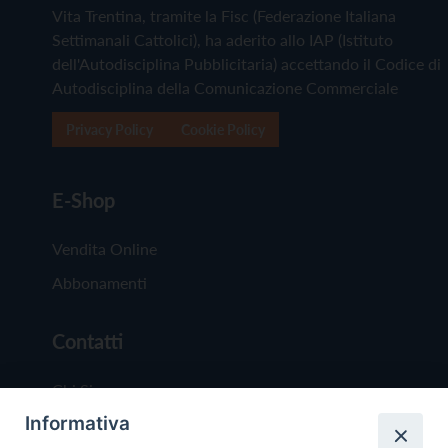
Vita Trentina, tramite la Fisc (Federazione Italiana
Settimanali Cattolici), ha aderito allo IAP (Istituto
dell'Autodisciplina Pubblicitaria) accettando il Codice di
Autodisciplina della Comunicazione Commerciale
Privacy Policy
Cookie Policy
E-Shop
Vendita Online
Abbonamenti
Contatti
Chi Siamo
Informativa
Redazione