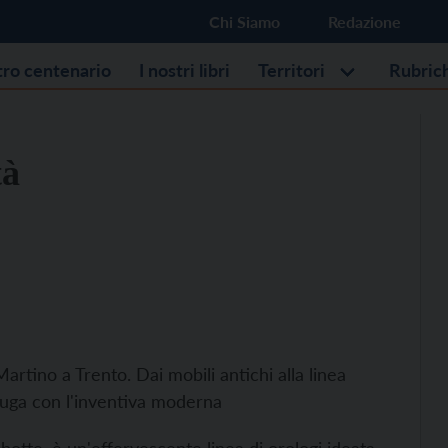
Chi Siamo
Redazione
stro centenario
I nostri libri
Territori
Rubric
tà
artino a Trento. Dai mobili antichi alla linea
oniuga con l'inventiva moderna