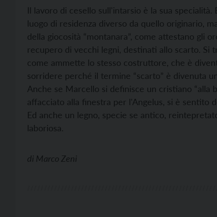
Il lavoro di cesello sull'intarsio è la sua specialit
luogo di residenza diverso da quello originario, ma 
della giocosità “montanara”, come attestano gli oro
recupero di vecchi legni, destinati allo scarto. Si tr
come ammette lo stesso costruttore, che è diventata
sorridere perché il termine “scarto” è divenuta u
Anche se Marcello si definisce un cristiano “alla b
affacciato alla finestra per l'Angelus, si è senti
Ed anche un legno, specie se antico, reintepretat
laboriosa.
di
Marco Zeni