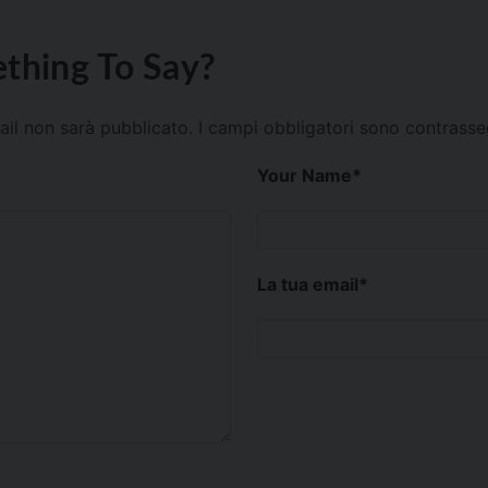
thing To Say?
mail non sarà pubblicato.
I campi obbligatori sono contrass
Your Name
*
La tua email
*