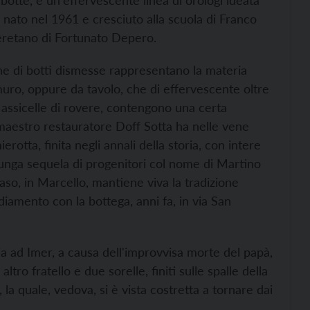
botte, è un'effervescente linea di orologi ideata
 nato nel 1961 e cresciuto alla scuola di Franco
veretano di Fortunato Depero.
he di botti dismesse rappresentano la materia
 muro, oppure da tavolo, che di effervescente oltre
 assicelle di rovere, contengono una certa
l maestro restauratore Doff Sotta ha nelle vene
rotta, finita negli annali della storia, con intere
 lunga sequela di progenitori col nome di Martino
aso, in Marcello, mantiene viva la tradizione
ediamento con la bottega, anni fa, in via San
lia ad Imer, a causa dell'improvvisa morte del papà,
ro fratello e due sorelle, finiti sulle spalle della
 la quale, vedova, si è vista costretta a tornare dai