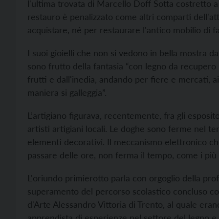
l'ultima trovata di Marcello Doff Sotta costretto a
restauro è penalizzato come altri comparti dell'at
acquistare, né per restaurare l'antico mobilio di fa
I suoi gioielli che non si vedono in bella mostra da
sono frutto della fantasia “con legno da recupero 
frutti e dall'inedia, andando per fiere e mercati, 
maniera si galleggia”.
L’artigiano figurava, recentemente, fra gli espositor
artisti artigiani locali. Le doghe sono ferme nel
elementi decorativi. Il meccanismo elettronico che
passare delle ore, non ferma il tempo, come i più
L'oriundo primierotto parla con orgoglio della pr
superamento del percorso scolastico concluso con 
d'Arte Alessandro Vittoria di Trento, al quale era
apprendista di esperienze nel settore del legno e d