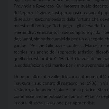
Provincia a Rovereto. Qui incontra quale docente d
di Depero. Diviene così, per quasi un anno, il pup
di scuola il garzone baciato dalla fortuna che dev
maestro di bottega: “Io ti pago – gli aveva detto 
ritiene di aver esaurito il suo compito e gli dà il
degli anni, simpatia e amicizia per un discepolo 
gambe. “Per me Gilmozzi – confessa Marcello – è
tecnica, ma anche dell'approccio artistico, filoso
quella di restauratore”. “Ha fatto le veci di mio p
la soddisfazione del marito per il mio apprendistat
Dopo un altro intervallo di lavoro autonomo, il Doff
inaugura il suo centro di restauro, nel 1986, in vi
restauro, affinandone talune con la pratica. Si f
commesse anche pubbliche come il restauro degli a
in corsi di specializzazione per apprendisti.