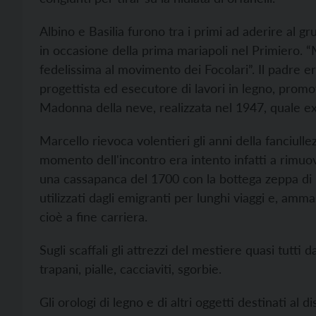
Albino e Basilia furono tra i primi ad aderire al 
in occasione della prima mariapoli nel Primiero. 
fedelissima al movimento dei Focolari”. Il padre er
progettista ed esecutore di lavori in legno, promo
Madonna della neve, realizzata nel 1947, quale ex
Marcello rievoca volentieri gli anni della fanciul
momento dell'incontro era intento infatti a rimuov
una cassapanca del 1700 con la bottega zeppa di mo
utilizzati dagli emigranti per lunghi viaggi e, amm
cioè a fine carriera.
Sugli scaffali gli attrezzi del mestiere quasi tutti 
trapani, pialle, cacciaviti, sgorbie.
Gli orologi di legno e di altri oggetti destinati 