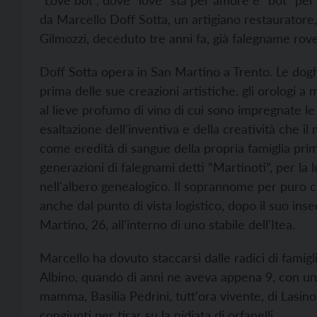
“Love bot”, dove “love” sta per amore e “bot” per 
da Marcello Doff Sotta, un artigiano restauratore,
Gilmozzi, deceduto tre anni fa, già falegname ro
Doff Sotta opera in San Martino a Trento. Le dog
prima delle sue creazioni artistiche, gli orologi a
al lieve profumo di vino di cui sono impregnate le
esaltazione dell'inventiva e della creatività che i
come eredità di sangue della propria famiglia primie
generazioni di falegnami detti “Martinoti”, per la
nell'albero genealogico. Il soprannome per puro c
anche dal punto di vista logistico, dopo il suo ins
Martino, 26, all'interno di uno stabile dell'Itea.
Marcello ha dovuto staccarsi dalle radici di famig
Albino, quando di anni ne aveva appena 9, con un alt
mamma, Basilia Pedrini, tutt'ora vivente, di Lasino,
congiunti per tirar su la nidiata di orfanelli.