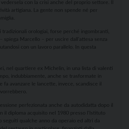
 vedersela con la crisi anche del proprio settore. Il
tività artigiana. La gente non spende né per
miglia.
i tradizionali orologiai, forse perché ingombranti,
– spiega Marcello – per uscire dall'attesa senza
aiutandosi con un lavoro parallelo. In questa
i, nel quartiere ex Michelin, in una lista di valenti
 tempo, indubbiamente, anche se trasformate in
 fa avanzare le lancette, invece, scandisce il
 vorrebbero.
ofessione perfezionata anche da autodidatta dopo il
il diploma acquisito nel 1980 presso l'Istituto
no seguiti qualche anno da operaio ed altri da
el restauro in particolare, finanziati dalla