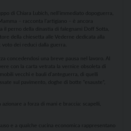
gruppo di Chiara Lubich, nell'immediato dopoguerra,
“Mamma – racconta l'artigiano – è ancora
a il perno della dinastia di falegnami Doff Sotta,
tore della chiesetta alle Vederne dedicata alla
 voto dei reduci dalla guerra.
lezza concedendosi una breve pausa nel lavoro. Al
ere con la carta vetrata la vernice obsoleta di
bili vecchi e bauli d'anteguerra, di quelli
assate sul pavimento, doghe di botte “esauste”,
da azionare a forza di mani e braccia: scapelli,
al disuso e a qualche cucina economica rappresentano