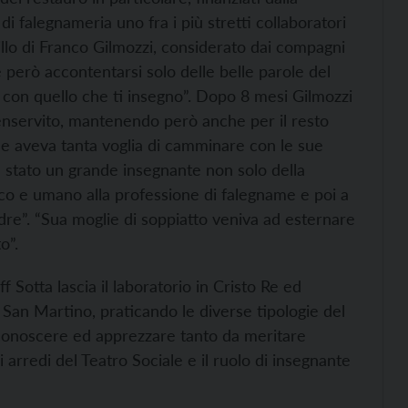
i falegnameria uno fra i più stretti collaboratori
illo di Franco Gilmozzi, considerato dai compagni
e però accontentarsi solo delle belle parole del
– con quello che ti insegno”. Dopo 8 mesi Gilmozzi
 benservito, mantenendo però anche per il resto
che aveva tanta voglia di camminare con le sue
 stato un grande insegnante non solo della
fico e umano alla professione di falegname e poi a
adre”. “Sua moglie di soppiatto veniva ad esternare
o”.
 Sotta lascia il laboratorio in Cristo Re ed
a San Martino, praticando le diverse tipologie del
a conoscere ed apprezzare tanto da meritare
rredi del Teatro Sociale e il ruolo di insegnante