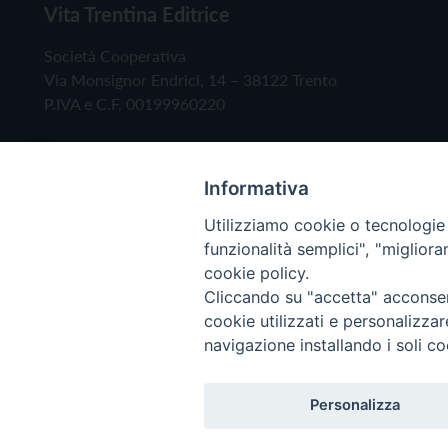
Vita Trentina Editrice
Società Cooperativa
Via Monsignor Endrici, 14 – 38122 Trento
P.IVA e C.F. 00199960220
Informativa
Utilizziamo cookie o tecnologie s
funzionalità semplici", "miglior
cookie policy.
Cliccando su "accetta" acconsent
Copyright © 2019 - Tutti i diritti riservati - Vita
cookie utilizzati e personalizza
navigazione installando i soli co
Privacy Policy
Personalizza