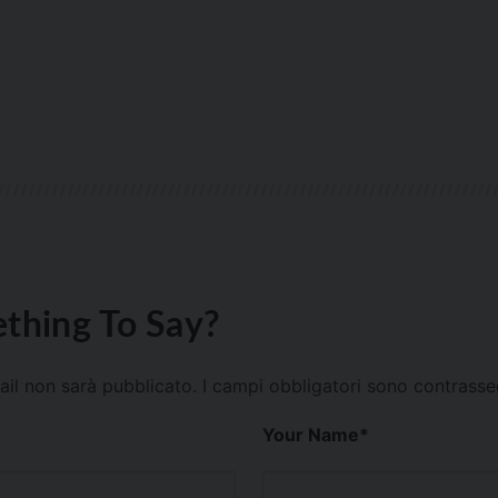
thing To Say?
mail non sarà pubblicato.
I campi obbligatori sono contrass
Your Name
*