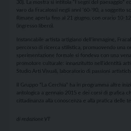
30). La mostra si intitola “I segni del paesaggio” e
varo da Fracalossi negli anni ’60-’90, a soggetto s
Rimane aperta fino al 21 giugno, con orario 10-12 
(ingresso libero).
Instancabile artista artigiano dell'immagine, Frac
percorso di ricerca stilistica, promuovendo una or
sperimentazione formale si fondeva con una vena 
promotore culturale: innanzitutto nell'identità arti
Studio Arti Visuali, laboratorio di passioni artist
Il Gruppo “La Cerchia” ha in programma altre inizi
antologica a gennaio 2015 e dei corsi di grafica c
cittadinanza alla conoscenza e alla pratica delle te
di
redazione VT