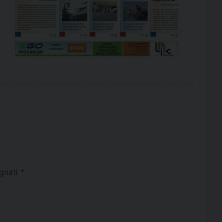
egnati
*