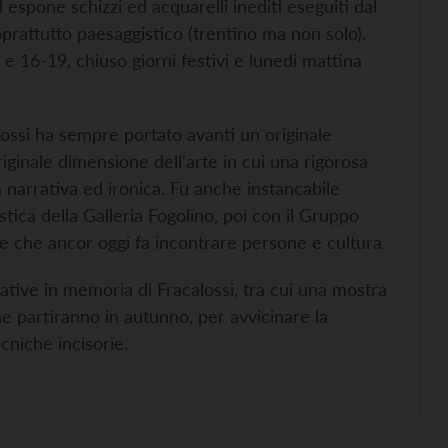
d espone schizzi ed acquarelli inediti eseguiti dal
oprattutto paesaggistico (trentino ma non solo).
e 16-19, chiuso giorni festivi e lunedì mattina
alossi ha sempre portato avanti un originale
iginale dimensione dell'arte in cui una rigorosa
narrativa ed ironica. Fu anche instancabile
stica della Galleria Fogolino, poi con il Gruppo
iche che ancor oggi fa incontrare persone e cultura.
ative in memoria di Fracalossi, tra cui una mostra
he partiranno in autunno, per avvicinare la
cniche incisorie.