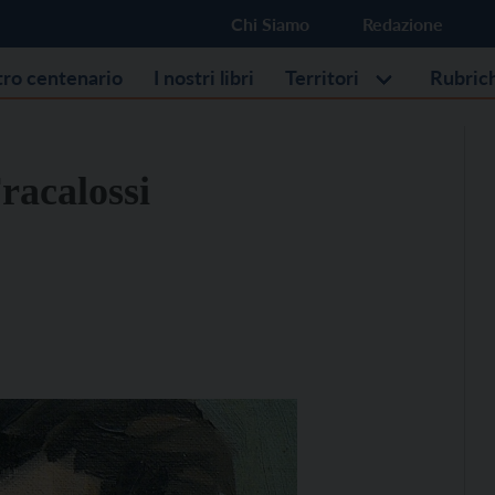
Chi Siamo
Redazione
stro centenario
I nostri libri
Territori
Rubric
racalossi