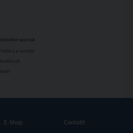
Iniziative speciali
Politica e società
Spettacoli
Sport
E-Shop
Contatti