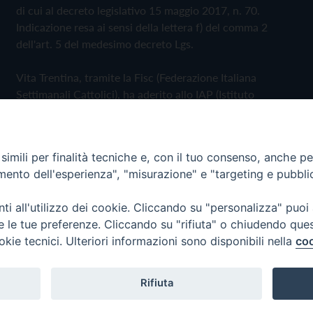
di cui al decreto legislativo 15 maggio 2017, n. 70.
Indicazione resa ai sensi della lettera f) del comma 2
dell'art. 5 del medesimo decreto Lgs.
Vita Trentina, tramite la Fisc (Federazione Italiana
Settimanali Cattolici), ha aderito allo IAP (Istituto
dell'Autodisciplina Pubblicitaria) accettando il Codice di
Autodisciplina della Comunicazione Commerciale
imili per finalità tecniche e, con il tuo consenso, anche per 
Privacy Policy
Cookie Policy
amento dell'esperienza", "misurazione" e "targeting e pubbli
i all'utilizzo dei cookie. Cliccando su "personalizza" puoi
 Trentina Editrice
re le tue preferenze. Cliccando su "rifiuta" o chiudendo que
okie tecnici. Ulteriori informazioni sono disponibili nella
coo
Rifiuta