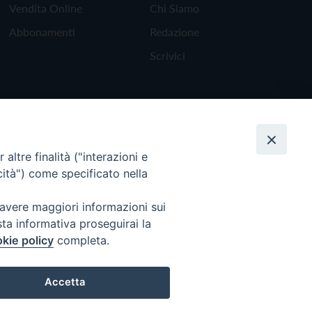
Vendita Online
Chi Siamo
Abbonamenti
Redazione
Scrivici
altre finalità ("interazioni e
cità") come specificato nella
 avere maggiori informazioni sui
sta informativa proseguirai la
kie policy
completa.
Torna all'inizio
Accetta