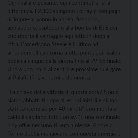
Ogni palla è pesante, ogni centimetro fa la
differenza. I 2.300 spingono Forray e compagni
all'impresa: vanno in apnea, fischiano,
applaudono, esplodono alla bomba di Bj Elder
che riporta il vantaggio aquilotto in doppia
cifra. L'americano Steele è l'ultimo ad
arrendersi. Il gap torna a otto punti, poi risale a
dodici a cinque dalla sirena fino al 79-66 finale.
Uno a uno, palla al centro e prossime due gare
al PalaRuffini, venerdì e domenica.
“La chiave della vittoria di questa sera? Non ci
siamo abbattuti dopo gli errori iniziali e siamo
stati concentrati per 40 minuti”, commenta a
caldo il capitano Toto Forray. “È una semifinale
play off e nessuno ti regala niente. Anche a
Torino dobbiamo giocare con questa energia e