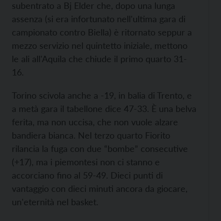
subentrato a Bj Elder che, dopo una lunga
assenza (si era infortunato nell'ultima gara di
campionato contro Biella) è ritornato seppur a
mezzo servizio nel quintetto iniziale, mettono
le ali all'Aquila che chiude il primo quarto 31-
16.
Torino scivola anche a -19, in balia di Trento, e
a metà gara il tabellone dice 47-33. È una belva
ferita, ma non uccisa, che non vuole alzare
bandiera bianca. Nel terzo quarto Fiorito
rilancia la fuga con due “bombe” consecutive
(+17), ma i piemontesi non ci stanno e
accorciano fino al 59-49. Dieci punti di
vantaggio con dieci minuti ancora da giocare,
un'eternità nel basket.