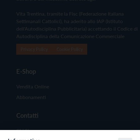
Vita Trentina, tramite la Fisc (Federazione Italiana
Settimanali Cattolici), ha aderito allo IAP (Istituto
dell'Autodisciplina Pubblicitaria) accettando il Codice di
Autodisciplina della Comunicazione Commerciale
Privacy Policy
Cookie Policy
E-Shop
Vendita Online
Abbonamenti
Contatti
Chi Siamo