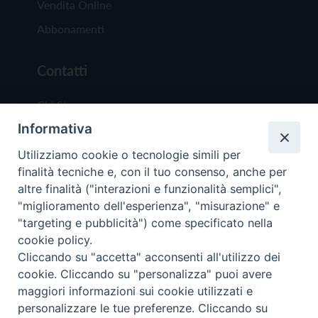
Vendita Online
Abbonamenti
Contatti
Chi Siamo
Informativa
Redazione
Scrivici
Utilizziamo cookie o tecnologie simili per
finalità tecniche e, con il tuo consenso, anche per
altre finalità ("interazioni e funzionalità semplici",
"miglioramento dell'esperienza", "misurazione" e
"targeting e pubblicità") come specificato nella
cookie policy.
Copyright © 2019 - Tutti i diritti riservati - Vit
Cliccando su "accetta" acconsenti all'utilizzo dei
Trentina Editrice
cookie. Cliccando su "personalizza" puoi avere
maggiori informazioni sui cookie utilizzati e
Privacy Policy
personalizzare le tue preferenze. Cliccando su