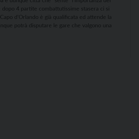
ruba e dunque città che “sente” l’importanza del
: dopo 4 partite combattutissime stasera ci si
 Capo d’Orlando è già qualificata ed attende la
dunque potrà disputare le gare che valgono una