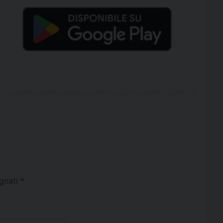
egnati
*