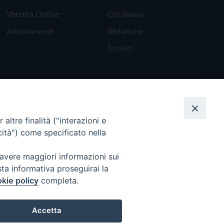
Vendita Online
Chi Siamo
Abbonamenti
Redazione
Scrivici
altre finalità ("interazioni e
cità") come specificato nella
 avere maggiori informazioni sui
sta informativa proseguirai la
kie policy
completa.
Torna all'inizio
Accetta