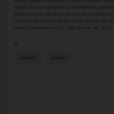
l’Aquila Basket nella sfida di stasera. Biglietti a 
match. Da conquistare ora c’è l’obiettivo sportivo
gioca l’accesso alla finale dei playoff promozione.
vincente tra Trento e Torino. Chi la spunta oggi 
storica promozione in A1. Palla da due alle 20.30.
di
#BASKET
#SPORT