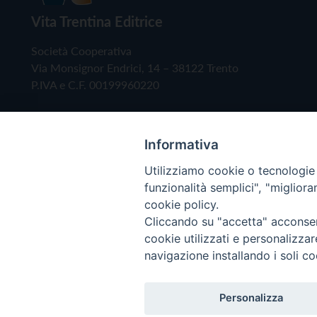
Vita Trentina Editrice
Società Cooperativa
Via Monsignor Endrici, 14 – 38122 Trento
P.IVA e C.F. 00199960220
Informativa
Utilizziamo cookie o tecnologie s
funzionalità semplici", "miglior
cookie policy.
Cliccando su "accetta" acconsent
Copyright © 2019 - Tutti i diritti riservati - Vita
cookie utilizzati e personalizza
navigazione installando i soli co
Privacy Policy
Personalizza