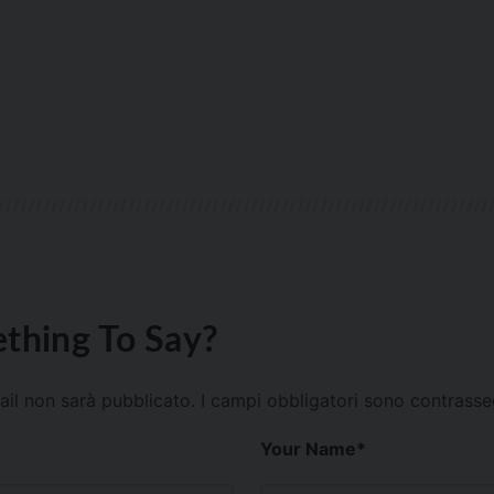
thing To Say?
mail non sarà pubblicato.
I campi obbligatori sono contrass
Your Name
*