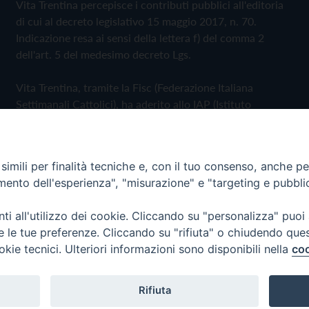
Vita Trentina percepisce i contributi pubblici all'editoria
di cui al decreto legislativo 15 maggio 2017, n. 70.
Indicazione resa ai sensi della lettera f) del comma 2
dell'art. 5 del medesimo decreto Lgs.
Vita Trentina, tramite la Fisc (Federazione Italiana
Settimanali Cattolici), ha aderito allo IAP (Istituto
dell'Autodisciplina Pubblicitaria) accettando il Codice di
Autodisciplina della Comunicazione Commerciale
imili per finalità tecniche e, con il tuo consenso, anche per 
Privacy Policy
Cookie Policy
amento dell'esperienza", "misurazione" e "targeting e pubbli
i all'utilizzo dei cookie. Cliccando su "personalizza" puoi
 Trentina Editrice
re le tue preferenze. Cliccando su "rifiuta" o chiudendo que
okie tecnici. Ulteriori informazioni sono disponibili nella
coo
Rifiuta