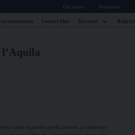
Chi Siamo
Redazione
stro centenario
I nostri libri
Territori
Rubric
 l’Aquila
Trento tutto esaurito quello pronto a sostenere