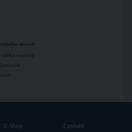
Iniziative speciali
Politica e società
Spettacoli
Sport
E-Shop
Contatti