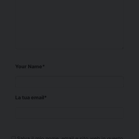
Your Name
*
La tua email
*
Salva il mio nome, email e sito web in questo