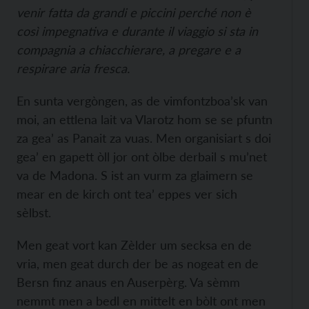
venir fatta da grandi e piccini perché non è
così impegnativa e durante il viaggio si sta in
compagnia a chiacchierare, a pregare e a
respirare aria fresca.
En sunta vergòngen, as de vimfontzboa’sk van
moi, an ettlena lait va Vlarotz hom se se pfuntn
za gea’ as Panait za vuas. Men organisiart s doi
gea’ en gapett òll jor ont òlbe derbail s mu’net
va de Madona. S ist an vurm za glaimern se
mear en de kirch ont tea’ eppes ver sich
sèlbst.
Men geat vort kan Zèlder um secksa en de
vria, men geat durch der be as nogeat en de
Bersn finz anaus en Auserpèrg. Va sèmm
nemmt men a bedl en mittelt en bòlt ont men