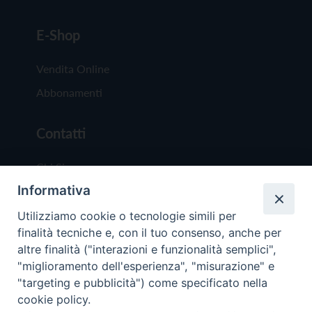
E-Shop
Vendita Online
Abbonamenti
Contatti
Chi Siamo
Informativa
Redazione
Scrivici
Utilizziamo cookie o tecnologie simili per
finalità tecniche e, con il tuo consenso, anche per
altre finalità ("interazioni e funzionalità semplici",
"miglioramento dell'esperienza", "misurazione" e
"targeting e pubblicità") come specificato nella
cookie policy.
Copyright © 2019 - Tutti i diritti riservati - Vit