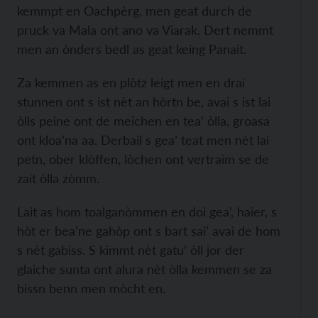
kemmpt en Oachpèrg, men geat durch de
pruck va Mala ont ano va Viarak. Dert nemmt
men an ònders bedl as geat keing Panait.
Za kemmen as en plòtz leigt men en drai
stunnen ont s ist nèt an hòrtn be, avai s ist lai
òlls peine ont de meichen en tea’ òlla, groasa
ont kloa’na aa. Derbail s gea’ teat men nèt lai
petn, ober klòffen, lòchen ont vertraim se de
zait òlla zòmm.
Lait as hom toalganòmmen en doi gea’, haier, s
hòt er bea’ne gahòp ont s bart sai’ avai de hom
s nèt gabiss. S kimmt nèt gatu’ òll jor der
glaiche sunta ont alura nèt òlla kemmen se za
bissn benn men mòcht en.