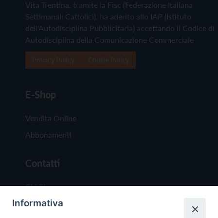
Vita Trentina, tramite la Fisc (Federazione Italiana
Settimanali Cattolici), ha aderito allo IAP (Istituto
dell'Autodisciplina Pubblicitaria) accettando il Codice di
Autodisciplina della Comunicazione Commerciale
Privacy Policy
Cookie Policy
E-Shop
Vendita Online
Abbonamenti
Contatti
Chi Siamo
Informativa
Redazione