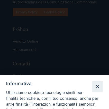
Autodisciplina della Comunicazione Commerciale
Privacy Policy
Cookie Policy
E-Shop
Vendita Online
Abbonamenti
Contatti
Chi Siamo
Informativa
Redazione
Scrivici
Utilizziamo cookie o tecnologie simili per
finalità tecniche e, con il tuo consenso, anche per
altre finalità ("interazioni e funzionalità semplici",