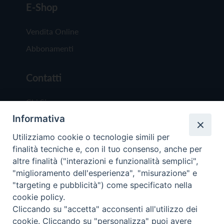
E-Shop
Vendita Online
Abbonamenti
Contatti
Chi Siamo
Informativa
Redazione
Scrivici
Utilizziamo cookie o tecnologie simili per
finalità tecniche e, con il tuo consenso, anche per
altre finalità ("interazioni e funzionalità semplici",
"miglioramento dell'esperienza", "misurazione" e
"targeting e pubblicità") come specificato nella
cookie policy.
Copyright © 2019 - Tutti i diritti riservati - Vit
Cliccando su "accetta" acconsenti all'utilizzo dei
Trentina Editrice
cookie. Cliccando su "personalizza" puoi avere