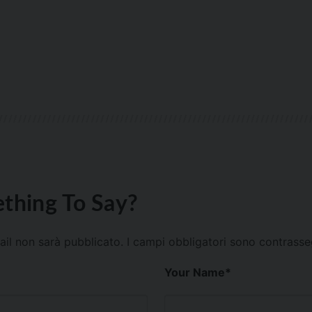
thing To Say?
mail non sarà pubblicato.
I campi obbligatori sono contrass
Your Name
*