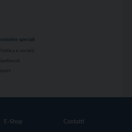
Iniziative speciali
Politica e società
Spettacoli
Sport
E-Shop
Contatti