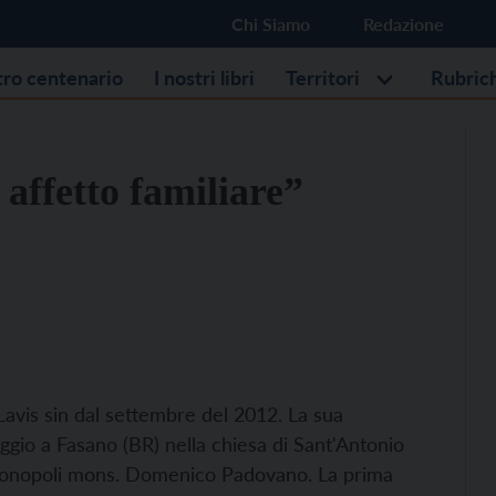
Chi Siamo
Redazione
stro centenario
I nostri libri
Territori
Rubric
affetto familiare”
 Lavis sin dal settembre del 2012. La sua
gio a Fasano (BR) nella chiesa di Sant'Antonio
Monopoli mons. Domenico Padovano. La prima