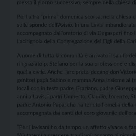
messa il giorno successivo, sempre nella chiesa di
Poi l'altra “prima” domenica scorsa, nella chiesa 
sulle sponde dell'Avisio. In una Lavis imbandierat
accompagnato dall'oratorio di via Degasperi fino i
Lacirignola della Congregazione dei Figli della Cari
A nome di tutta la comunità è arrivato il saluto de
ringraziato p. Stefano per la sua professione e disp
quella civile. Anche l'arciprete-decano don Vittorio
genitori papà Sabino e mamma Anna insieme al frate
locali con in testa padre Graziano, padre Giuseppe 
anni a Lavis, i padri Umberto, Claudio, Lorenzo, S
padre Antonio Papa, che ha tenuto l'omelia della
accompagnata dai canti del coro giovanile dell'ora
“Per i lavisani ho da tempo un affetto vivace e fa
“Aiutatemi a crescere tra di voi, accanto ai piccoli