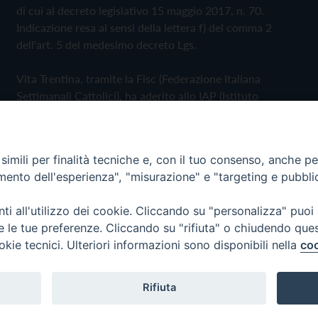
di cui al decreto legislativo 15 maggio 2017, n. 70.
Indicazione resa ai sensi della lettera f) del comma 2
dell'art. 5 del medesimo decreto Lgs.
Vita Trentina, tramite la Fisc (Federazione Italiana
Settimanali Cattolici), ha aderito allo IAP (Istituto
dell'Autodisciplina Pubblicitaria) accettando il Codice di
Autodisciplina della Comunicazione Commerciale
imili per finalità tecniche e, con il tuo consenso, anche per 
Privacy Policy
Cookie Policy
amento dell'esperienza", "misurazione" e "targeting e pubbli
i all'utilizzo dei cookie. Cliccando su "personalizza" puoi
 Trentina Editrice
re le tue preferenze. Cliccando su "rifiuta" o chiudendo que
okie tecnici. Ulteriori informazioni sono disponibili nella
coo
Rifiuta