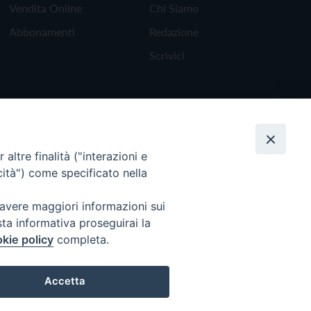
Vendita Online
Chi Siamo
Abbonamenti
Redazione
Scrivici
altre finalità ("interazioni e
cità") come specificato nella
 avere maggiori informazioni sui
sta informativa proseguirai la
kie policy
completa.
Torna all'inizio
Accetta