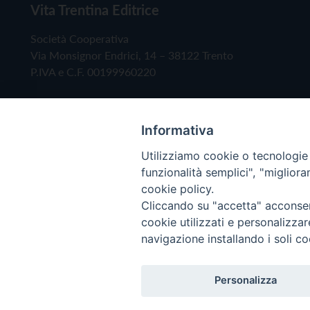
Vita Trentina Editrice
Società Cooperativa
Via Monsignor Endrici, 14 – 38122 Trento
P.IVA e C.F. 00199960220
Informativa
Utilizziamo cookie o tecnologie s
funzionalità semplici", "miglior
cookie policy.
Cliccando su "accetta" acconsent
Copyright © 2019 - Tutti i diritti riservati - Vita
cookie utilizzati e personalizza
navigazione installando i soli co
Privacy Policy
Personalizza