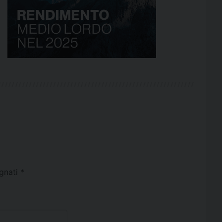
egnati
*