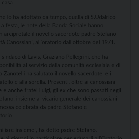
 casa.
che lo ha adottato da tempo, quella di S.Udalrico
a a festa, le note della Banda Sociale hanno
n arcipretale il novello sacerdote padre Stefano
tà Canossiani, all'oratorio dall'ottobre del 1971.
l sindaco di Lavis, Graziano Pellegrini, che ha
onibilità al servizio della comunità ecclesiale e di
 Zanotelli ha salutato il novello sacerdote, e i
llo e alla sorella. Presenti, oltre ai canossiani
e anche fratel Luigi, gli ex che sono passati negli
tefano, insieme al vicario generale dei canossiani
 messa celebrata da padre Stefano e
torio.
miliare insieme”, ha detto padre Stefano.
 e ai giovani in particolare per educarli all'Oratorio