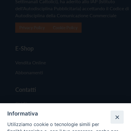
Settimanali Cattolici), ha aderito allo IAP (Istituto
dell'Autodisciplina Pubblicitaria) accettando il Codice di
Autodisciplina della Comunicazione Commerciale
Privacy Policy
Cookie Policy
E-Shop
Vendita Online
Abbonamenti
Contatti
Chi Siamo
Informativa
Redazione
Scrivici
Utilizziamo cookie o tecnologie simili per