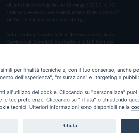
di cui al decreto legislativo 15 maggio 2017, n. 70.
Indicazione resa ai sensi della lettera f) del comma 2
dell'art. 5 del medesimo decreto Lgs.
Vita Trentina, tramite la Fisc (Federazione Italiana
Settimanali Cattolici), ha aderito allo IAP (Istituto
dell'Autodisciplina Pubblicitaria) accettando il Codice di
Autodisciplina della Comunicazione Commerciale
imili per finalità tecniche e, con il tuo consenso, anche per 
Privacy Policy
Cookie Policy
amento dell'esperienza", "misurazione" e "targeting e pubbli
i all'utilizzo dei cookie. Cliccando su "personalizza" puoi
 Trentina Editrice
re le tue preferenze. Cliccando su "rifiuta" o chiudendo que
okie tecnici. Ulteriori informazioni sono disponibili nella
coo
Rifiuta