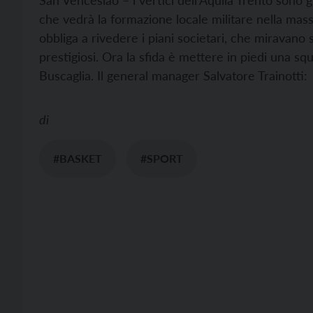
San Venceslao – i vertici dell’Aquila Trento sono g
che vedrà la formazione locale militare nella mas
obbliga a rivedere i piani societari, che miravano 
prestigiosi. Ora la sfida è mettere in piedi una s
Buscaglia. Il general manager Salvatore Trainotti:
di
#BASKET
#SPORT