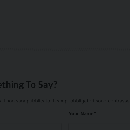
thing To Say?
mail non sarà pubblicato.
I campi obbligatori sono contrass
Your Name
*