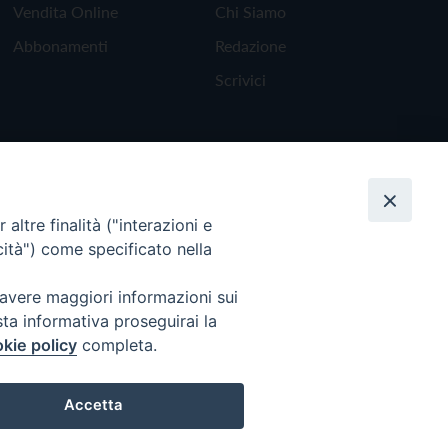
Vendita Online
Chi Siamo
Abbonamenti
Redazione
Scrivici
altre finalità ("interazioni e
cità") come specificato nella
 avere maggiori informazioni sui
sta informativa proseguirai la
kie policy
completa.
Torna all'inizio
Accetta