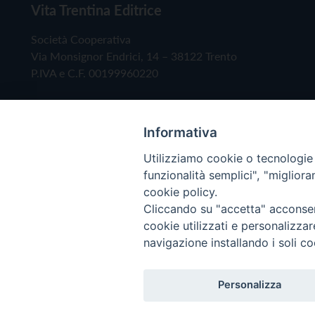
Vita Trentina Editrice
Società Cooperativa
Via Monsignor Endrici, 14 – 38122 Trento
P.IVA e C.F. 00199960220
Informativa
Utilizziamo cookie o tecnologie s
funzionalità semplici", "miglior
cookie policy.
Cliccando su "accetta" acconsent
Copyright © 2019 - Tutti i diritti riservati - Vita
cookie utilizzati e personalizza
navigazione installando i soli co
Privacy Policy
Personalizza