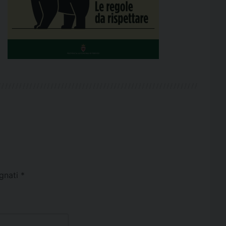
egnati
*