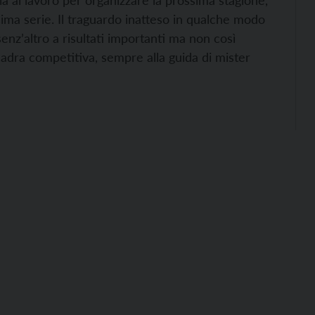
ià al lavoro per organizzare la prossima stagione,
sima serie. Il traguardo inatteso in qualche modo
senz’altro a risultati importanti ma non così
quadra competitiva, sempre alla guida di mister