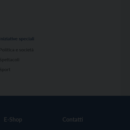
Iniziative speciali
Politica e società
Spettacoli
Sport
E-Shop
Contatti