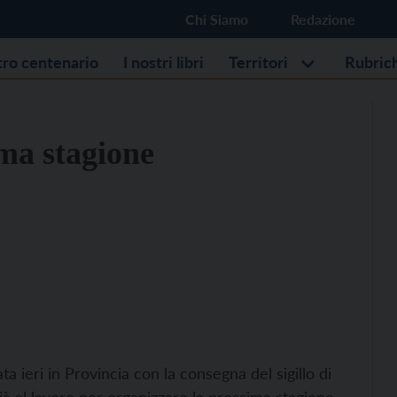
Chi Siamo
Redazione
stro centenario
I nostri libri
Territori
Rubric
ima stagione
 ieri in Provincia con la consegna del sigillo di